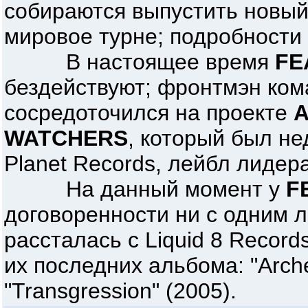
собираются выпустить новый
мировое турне; подробности
В настоящее время
FE
бездействуют; фронтмэн кома
сосредоточился на проекте
A
WATCHERS
, который был не
Planet Records, лейбл лидер
На данный момент у
F
договоренности ни с одним л
рассталась с Liquid 8 Recor
их последних альбома: "Arche
"Transgression" (2005).