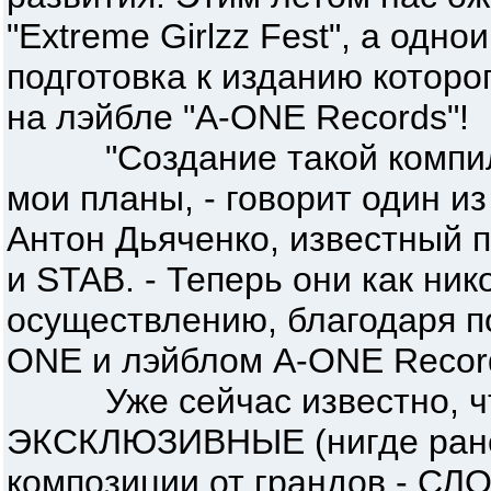
"Extreme Girlzz Fest", а одн
подготовка к изданию которо
на лэйбле "A-ONE Records"!
"Создание такой компиля
мои планы, - говорит один и
Антон Дьяченко, известный 
и STAB. - Теперь они как ник
осуществлению, благодаря п
ONE и лэйблом A-ONE Record
Уже сейчас известно, что
ЭКСКЛЮЗИВНЫЕ (нигде ране
композиции от грандов - СЛОТ