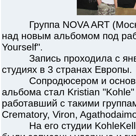
Группа NOVA ART (Москва
над новым альбомом под раб
Yourself".
Запись проходила с января
студиях в 3 странах Европы.
Сопродюсером и основны
альбома стал Kristian "Kohle
работавший с такими группам
Crematory, Viron, Agathodaim
На его студии KohleKeller