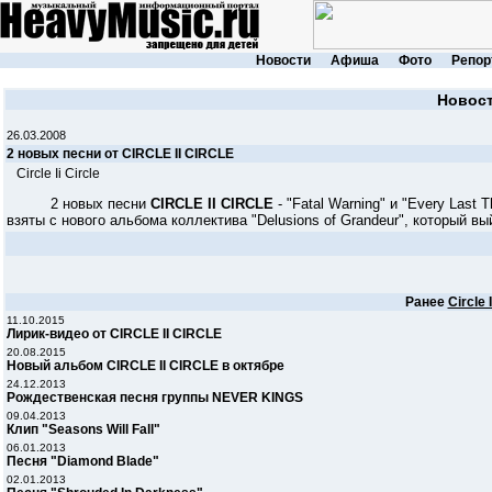
Новости
Афиша
Фото
Репор
Новос
26.03.2008
2 новых песни от CIRCLE II CIRCLE
Circle Ii Circle
2 новых песни
CIRCLE II CIRCLE
- "Fatal Warning" и "Every Last
взяты с нового альбома коллектива "Delusions of Grandeur", который в
Ранее
Circle I
11.10.2015
Лирик-видео от CIRCLE II CIRCLE
20.08.2015
Новый альбом CIRCLE II CIRCLE в октябре
24.12.2013
Рождественская песня группы NEVER KINGS
09.04.2013
Клип "Seasons Will Fall"
06.01.2013
Песня "Diamond Blade"
02.01.2013