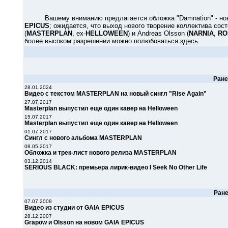
Вашему вниманию предлагается обложка "Damnation" - новог
EPICUS
; ожидается, что выход нового творение коллектива сос
(
MASTERPLAN
, ex-
HELLOWEEN
) и Andreas Olsson (
NARNIA
,
RO
более высоком разрешении можно полюбоваться
здесь
.
Ран
28.01.2024
Видео с текстом MASTERPLAN на новый сингл "Rise Again"
27.07.2017
Masterplan выпустил еще один кавер на Helloween
15.07.2017
Masterplan выпустил еще один кавер на Helloween
01.07.2017
Сингл с нового альбома MASTERPLAN
08.05.2017
Обложка и трек-лист нового релиза MASTERPLAN
03.12.2014
SERIOUS BLACK: премьера лирик-видео I Seek No Other Life
Ран
07.07.2008
Видео из студии от GAIA EPICUS
28.12.2007
Grapow и Olsson на новом GAIA EPICUS