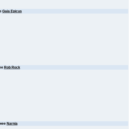
е
Gaia Epicus
ее
Rob Rock
нее
Narnia