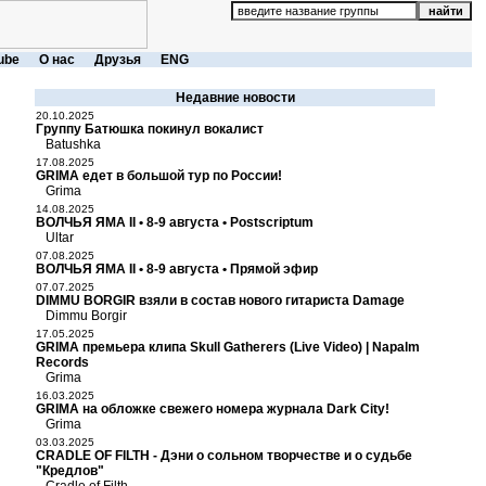
ube
О нас
Друзья
ENG
Недавние новости
20.10.2025
Группу Батюшка покинул вокалист
Batushka
17.08.2025
GRIMA едет в большой тур по России!
Grima
14.08.2025
ВОЛЧЬЯ ЯМА II • 8-9 августа • Postscriptum
Ultar
07.08.2025
ВОЛЧЬЯ ЯМА II • 8-9 августа • Прямой эфир
07.07.2025
DIMMU BORGIR взяли в состав нового гитариста Damage
Dimmu Borgir
17.05.2025
GRIMA премьера клипа Skull Gatherers (Live Video) | Napalm
Records
Grima
16.03.2025
GRIMA на обложке свежего номера журнала Dark City!
Grima
03.03.2025
CRADLE OF FILTH - Дэни о сольном творчестве и о судьбе
"Кредлов"