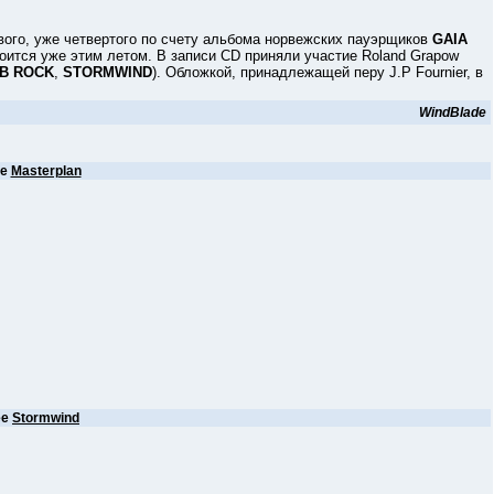
о, уже четвертого по счету альбома норвежских пауэрщиков
GAIA
тоится уже этим летом. В записи CD приняли участие Roland Grapow
B ROCK
,
STORMWIND
). Обложкой, принадлежащей перу J.P Fournier, в
WindBlade
ее
Masterplan
ее
Stormwind