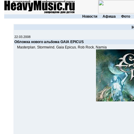
Новости
Афиша
Фото
22.03.2008
Обложка нового альбома GAIA EPICUS
Masterplan
Stormwind
Gaia Epicus
Rob Rock
Narnia
,
,
,
,