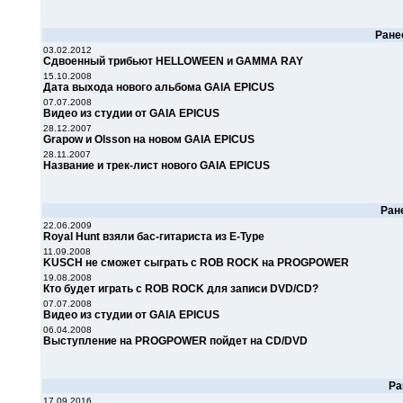
Ране
03.02.2012
Сдвоенный трибьют HELLOWEEN и GAMMA RAY
15.10.2008
Дата выхода нового альбома GAIA EPICUS
07.07.2008
Видео из студии от GAIA EPICUS
28.12.2007
Grapow и Olsson на новом GAIA EPICUS
28.11.2007
Название и трек-лист нового GAIA EPICUS
Ран
22.06.2009
Royal Hunt взяли бас-гитариста из E-Type
11.09.2008
KUSCH не сможет сыграть с ROB ROCK на PROGPOWER
19.08.2008
Кто будет играть с ROB ROCK для записи DVD/CD?
07.07.2008
Видео из студии от GAIA EPICUS
06.04.2008
Выступление на PROGPOWER пойдет на CD/DVD
Ра
17.09.2016