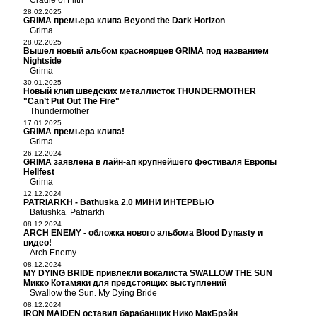
Cradle of Filth
28.02.2025
GRIMA премьера клипа Beyond the Dark Horizon
Grima
28.02.2025
Вышел новый альбом красноярцев GRIMA под названием
Nightside
Grima
30.01.2025
Новый клип шведских металлисток THUNDERMOTHER
"Can’t Put Out The Fire"
Thundermother
17.01.2025
GRIMA премьера клипа!
Grima
26.12.2024
GRIMA заявлена в лайн-ап крупнейшего фестиваля Европы
Hellfest
Grima
12.12.2024
PATRIARKH - Bathuska 2.0 МИНИ ИНТЕРВЬЮ
Batushka
Patriarkh
,
08.12.2024
ARCH ENEMY - обложка нового альбома Blood Dynasty и
видео!
Arch Enemy
08.12.2024
MY DYING BRIDE привлекли вокалиста SWALLOW THE SUN
Микко Котамяки для предстоящих выступлений
Swallow the Sun
My Dying Bride
,
08.12.2024
IRON MAIDEN оставил барабанщик Нико МакБрэйн