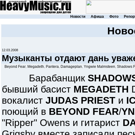
Новости
Афиша
Фото
Репор
Ново
12.03.2008
Музыканты отдают дань ува
Beyond Fear
Megadeth
Pantera
Damageplan
Yngwie Malmsteen
Shadows F
,
,
,
,
,
Барабанщик
SHADOWS
бывший басист
MEGADETH
вокалист
JUDAS PRIEST
и
I
поющий в
BEYOND FEAR
/
YN
"Ripper" Owens и гитарист
DA
Grigsby вместе записали пе