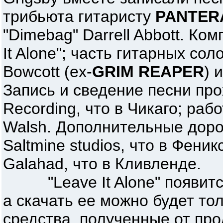
трибьюта гитаристу
PANTER
"Dimebag" Darrell Abbott. Ко
It Alone"; часть гитарных сол
Bowcott (ex-
GRIM REAPER
) 
Запись и сведение песни про
Recording, что в Чикаго; раб
Walsh. Дополнительные доро
Saltmine studios, что в Феник
Galahad, что в Кливленде.
"Leave It Alone" появится
а скачать ее можно будет тол
средства, полученные от про