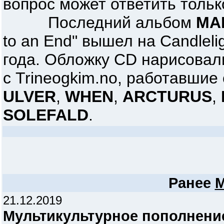
вопрос может ответить только
Последний альбом
MA
to an End" вышел на Candleli
года. Обложку CD нарисовали
с Trineogkim.no, работавшие
ULVER
,
WHEN
,
ARCTURUS
,
SOLEFALD
.
Ранее
M
21.12.2019
Мультикультурное пополнени