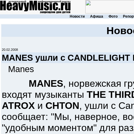
Новости
Афиша
Фото
Репор
Ново
20.02.2008
MANES ушли с CANDLELIGHT
Manes
MANES
, норвежская гр
входят музыканты
THE THIR
ATROX
и
CHTON
, ушли с Can
сообщает: "Мы, наверное, в
"удобным моментом" для разл