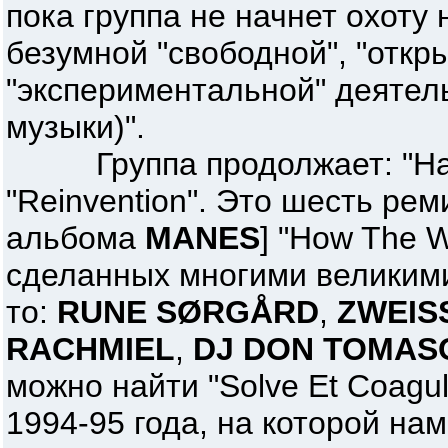
пока группа не начнет охоту
безумной "свободной", "откр
"экспериментальной" деятель
музыки)".
Группа продолжает: "На 
"Reinvention". Это шесть рем
альбома
MANES
] "How The 
сделанных многими великими
то:
RUNE SØRGÅRD
,
ZWEIS
RACHMIEL
,
DJ DON TOMAS
можно найти "Solve Et Coagul
1994-95 года, на которой на