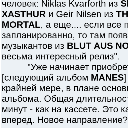
человек: Niklas Kvarforth из
S
XASTHUR
и Geir Nilsen из
TH
MORTAL
, а еще.... если все
запланированно, то там поя
музыкантов из
BLUT AUS N
весьма интересный релиз".
"Уже начинает приобрета
[следующий альбом
MANES
]
крайней мере, в плане осно
альбома. Общая длительност
минут - как на кассете. Это к
вперед. Новое направление?