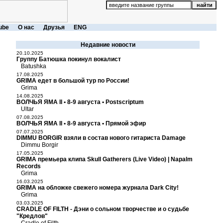
ube
О нас
Друзья
ENG
Недавние новости
20.10.2025
Группу Батюшка покинул вокалист
Batushka
17.08.2025
GRIMA едет в большой тур по России!
Grima
14.08.2025
ВОЛЧЬЯ ЯМА II • 8-9 августа • Postscriptum
Ultar
07.08.2025
ВОЛЧЬЯ ЯМА II • 8-9 августа • Прямой эфир
07.07.2025
DIMMU BORGIR взяли в состав нового гитариста Damage
Dimmu Borgir
17.05.2025
GRIMA премьера клипа Skull Gatherers (Live Video) | Napalm
Records
Grima
16.03.2025
GRIMA на обложке свежего номера журнала Dark City!
Grima
03.03.2025
CRADLE OF FILTH - Дэни о сольном творчестве и о судьбе
"Кредлов"