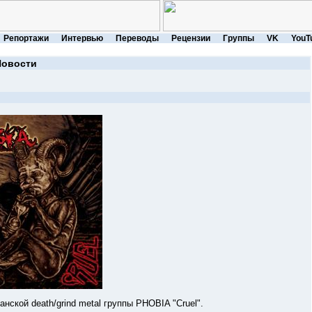
Репортажи
Интервью
Переводы
Рецензии
Группы
VK
YouT
Новости
кой death/grind metal группы PHOBIA "Cruel".