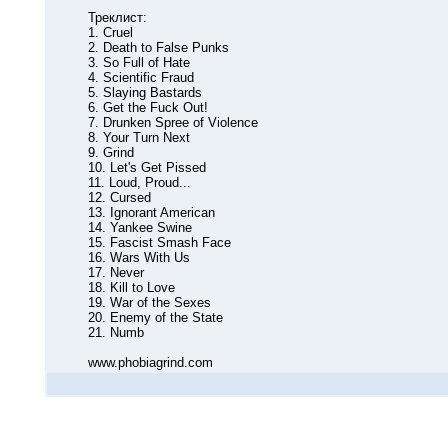
Треклист:
1. Cruel
2. Death to False Punks
3. So Full of Hate
4. Scientific Fraud
5. Slaying Bastards
6. Get the Fuck Out!
7. Drunken Spree of Violence
8. Your Turn Next
9. Grind
10. Let's Get Pissed
11. Loud, Proud...
12. Cursed
13. Ignorant American
14. Yankee Swine
15. Fascist Smash Face
16. Wars With Us
17. Never
18. Kill to Love
19. War of the Sexes
20. Enemy of the State
21. Numb
www.phobiagrind.com