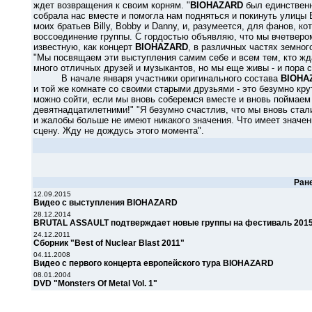
ждет возвращения к своим корням. "
BIOHAZARD
был единственн
собрала нас вместе и помогла нам подняться и покинуть улицы 
моих братьев Billy, Bobby и Danny, и, разумеется, для фанов, 
воссоединение группы. С гордостью объявляю, что мы вчетвер
известную, как концерт
BIOHAZARD
, в различных частях земног
"Мы посвящаем эти выступления самим себе и всем тем, кто жд
много отличных друзей и музыкантов, но мы еще живы - и пора с
В начале января участники оригинального состава
BIOHA
и той же комнате со своими старыми друзьями - это безумно крут
можно сойти, если мы вновь соберемся вместе и вновь поймаем 
девятнадцатилетними!" "Я безумно счастлив, что мы вновь стали 
и жалобы больше не имеют никакого значения. Что имеет значени
сцену. Жду не дождусь этого момента".
Ран
12.09.2015
Видео с выступления BIOHAZARD
28.12.2014
BRUTAL ASSAULT подтверждает новые группы на фестиваль 2015
24.12.2011
Сборник "Best of Nuclear Blast 2011"
04.11.2008
Видео с первого концерта европейского тура BIOHAZARD
08.01.2004
DVD "Monsters Of Metal Vol. 1"