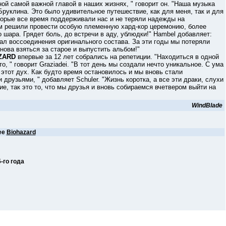
ой самой важной главой в наших жизнях, " говорит он. "Наша музыка
Бруклина. Это было удивительное путешествие, как для меня, так и для
которые все время поддерживали нас и не теряли надежды на
ом решили провести особую племенную хард-кор церемонию, более
о шара. Грядет боль, до встречи в аду, ублюдки!" Hambel добавляет:
ал воссоединения оригинального состава. За эти годы мы потеряли
нова взяться за старое и выпустить альбом!"
ZARD
впервые за 12 лет собрались на репетиции. "Находиться в одной
о, " говорит Graziadei. "В тот день мы создали нечто уникальное. С ума
этот дух. Как будто время остановилось и мы вновь стали
друзьями, " добавляет Schuler. "Жизнь коротка, а все эти драки, слухи
е, так это то, что мы друзья и вновь собираемся вчетвером выйти на
WindBlade
ее
Biohazard
-го года