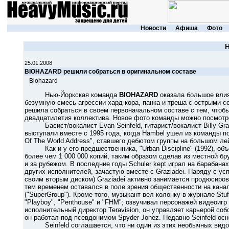
Новости
Афиша
Фото
25.01.2008
BIOHAZARD решили собраться в оригинальном составе
Biohazard
Нью-Йоркская команда
BIOHAZARD
оказала большое влия
безумную смесь агрессии хард-кора, панка и треша с острыми с
решила собраться в своем первоначальном составе с тем, чтобы
двадцатилетия коллектива. Новое фото команды можно посмот
Басист/вокалист Evan Seinfeld, гитарист/вокалист Billy Grazi
выступали вместе с 1995 года, когда Hambel ушел из команды п
Of The World Address", ставшего дебютом группы на большом ле
Как и у его предшественника, "Urban Discipline" (1992), объе
более чем 1 000 000 копий, таким образом сделав из местной б
и за рубежом. В последние годы Schuler kept играл на барабана
других исполнителей, зачастую вместе с Graziadei. Наряду с у
своим вторым диском) Graziadei активно занимается продюсирова
тем временем оставался в поле зрения общественности на канал
("SuperGroup"). Кроме того, музыкант вел колонку в журнале Stu
"Playboy", "Penthouse" и "FHM"; озвучивал персонажей видеоигр "
исполнительный директор Teravision, он управляет карьерой соб
он работал под псевдонимом Spyder Jonez. Недавно Seinfeld ос
Seinfeld соглашается, что ни один из этих необычных видов