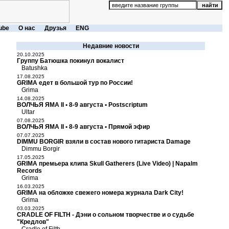
ube
О нас
Друзья
ENG
Недавние новости
20.10.2025
Группу Батюшка покинул вокалист
Batushka
17.08.2025
GRIMA едет в большой тур по России!
Grima
14.08.2025
ВОЛЧЬЯ ЯМА II • 8-9 августа • Postscriptum
Ultar
07.08.2025
ВОЛЧЬЯ ЯМА II • 8-9 августа • Прямой эфир
07.07.2025
DIMMU BORGIR взяли в состав нового гитариста Damage
Dimmu Borgir
17.05.2025
GRIMA премьера клипа Skull Gatherers (Live Video) | Napalm
Records
Grima
16.03.2025
GRIMA на обложке свежего номера журнала Dark City!
Grima
03.03.2025
CRADLE OF FILTH - Дэни о сольном творчестве и о судьбе
"Кредлов"