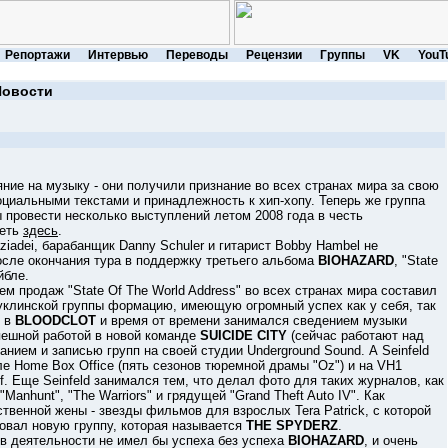
Репортажи
Интервью
Переводы
Рецензии
Группы
VK
YouT
Новости
ние на музыку - они получили признание во всех странах мира за свою
оциальными текстами и принадлежность к хип-хопу. Теперь же группа
 провести несколько выступлений летом 2008 года в честь
реть
здесь
.
adei, барабанщик Danny Schuler и гитарист Bobby Hambel не
осле окончания тура в поддержку третьего альбома
BIOHAZARD
, "State
йбле.
м продаж "State Of The World Address" во всех странах мира составил
руклинской группы формацию, имеющую огромный успех как у себя, так
х в
BLOODCLOT
и время от времени занимался сведением музыки
спешной работой в новой команде
SUICIDE CITY
(сейчас работают над
нием и записью групп на своей студии Underground Sound. А Seinfeld
е Home Box Office (пять сезонов тюремной драмы "Oz") и на VH1
ff. Еще Seinfeld занимался тем, что делал фото для таких журналов, как
Manhunt", "The Warriors" и грядущей "Grand Theft Auto IV". Как
ственной жены - звезды фильмов для взрослых Tera Patrick, с которой
новал новую группу, которая называется
THE SPYDERZ
.
 деятельности не имел бы успеха без успеха
BIOHAZARD
, и очень