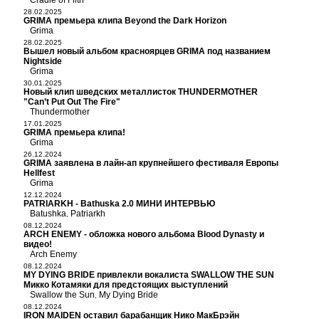
Cradle of Filth
28.02.2025
GRIMA премьера клипа Beyond the Dark Horizon
Grima
28.02.2025
Вышел новый альбом красноярцев GRIMA под названием
Nightside
Grima
30.01.2025
Новый клип шведских металлисток THUNDERMOTHER
"Can’t Put Out The Fire"
Thundermother
17.01.2025
GRIMA премьера клипа!
Grima
26.12.2024
GRIMA заявлена в лайн-ап крупнейшего фестиваля Европы
Hellfest
Grima
12.12.2024
PATRIARKH - Bathuska 2.0 МИНИ ИНТЕРВЬЮ
Batushka
Patriarkh
,
08.12.2024
ARCH ENEMY - обложка нового альбома Blood Dynasty и
видео!
Arch Enemy
08.12.2024
MY DYING BRIDE привлекли вокалиста SWALLOW THE SUN
Микко Котамяки для предстоящих выступлений
Swallow the Sun
My Dying Bride
,
08.12.2024
IRON MAIDEN оставил барабанщик Нико МакБрэйн