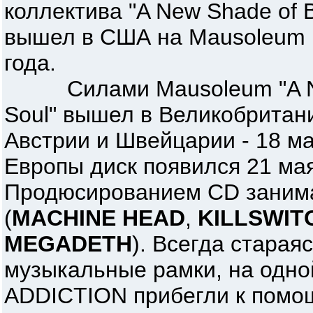
коллектива "A New Shade of Bl
вышел в США на Mausoleum R
года.
Силами Mausoleum "A New 
Soul" вышел в Великобритани
Австрии и Швейцарии - 18 ма
Европы диск появился 21 мая
Продюсированием CD заним
(
MACHINE HEAD
,
KILLSWIT
MEGADETH
). Всегда старая
музыкальные рамки, на одно
ADDICTION прибегли к помо