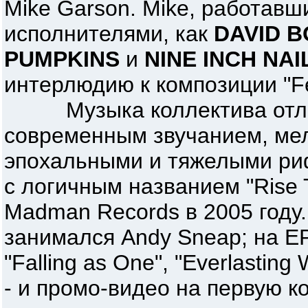
Mike Garson. Mike, работавш
исполнителями, как
DAVID B
PUMPKINS
и
NINE INCH NAI
интерлюдию к композиции "Fe
Музыка коллектива отли
современным звучанием, ме
эпохальными и тяжелыми ри
с логичным названием "Rise 
Madman Records в 2005 году
занимался Andy Sneap; на EP
"Falling as One", "Everlastin
- и промо-видео на первую к