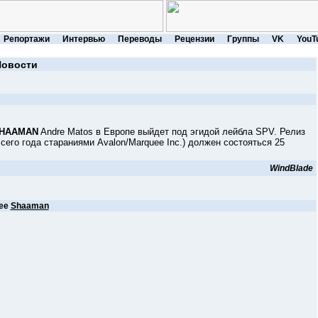
Репортажи
Интервью
Переводы
Рецензии
Группы
VK
YouT
Новости
HAAMAN
Andre Matos в Европе выйдет под эгидой лейбла SPV. Релиз
 сего года стараниями Avalon/Marquee Inc.) должен состояться 25
WindBlade
ее
Shaaman