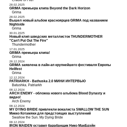
Cradle of Filth
28.02.2025
GRIMA премьера клипа Beyond the Dark Horizon
Grima
28.02.2025
Вышел новый альбом красноярцев GRIMA под названием
Nightside
Grima
30.01.2025
Новый клип шведских металлисток THUNDERMOTHER
"Can’t Put Out The Fire"
Thundermother
17.01.2025
GRIMA премьера клипа!
Grima
26.12.2024
GRIMA заявлена в лайн-ап крупнейшего фестиваля Европы
Hellfest
Grima
12.12.2024
PATRIARKH - Bathuska 2.0 МИНИ ИНТЕРВЬЮ
Batushka
Patriarkh
,
08.12.2024
ARCH ENEMY - обложка нового альбома Blood Dynasty и
видео!
Arch Enemy
08.12.2024
MY DYING BRIDE привлекли вокалиста SWALLOW THE SUN
Микко Котамяки для предстоящих выступлений
Swallow the Sun
My Dying Bride
,
08.12.2024
IRON MAIDEN оставил барабанщик Нико МакБрэйн