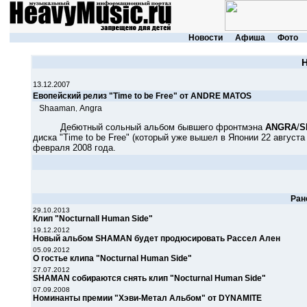
Новости
Афиша
Фото
13.12.2007
Евопейский релиз "Time to be Free" от ANDRE MATOS
Shaaman
Angra
,
Дебютный сольный альбом бывшего фронтмэна
ANGRA
/
S
диска "Time to be Free" (который уже вышел в Японии 22 августа
февраля 2008 года.
Ран
29.10.2013
Клип "Nocturnall Human Side"
19.12.2012
Новый альбом SHAMAN будет продюсировать Рассел Ален
05.09.2012
О гостье клипа "Nocturnal Human Side"
27.07.2012
SHAMAN собираются снять клип "Nocturnal Human Side"
07.09.2008
Номинанты премии "Хэви-Метал Альбом" от DYNAMITE