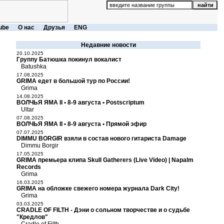
ube
О нас
Друзья
ENG
Недавние новости
20.10.2025
Группу Батюшка покинул вокалист
Batushka
17.08.2025
GRIMA едет в большой тур по России!
Grima
14.08.2025
ВОЛЧЬЯ ЯМА II • 8-9 августа • Postscriptum
Ultar
07.08.2025
ВОЛЧЬЯ ЯМА II • 8-9 августа • Прямой эфир
07.07.2025
DIMMU BORGIR взяли в состав нового гитариста Damage
Dimmu Borgir
17.05.2025
GRIMA премьера клипа Skull Gatherers (Live Video) | Napalm
Records
Grima
16.03.2025
GRIMA на обложке свежего номера журнала Dark City!
Grima
03.03.2025
CRADLE OF FILTH - Дэни о сольном творчестве и о судьбе
"Кредлов"