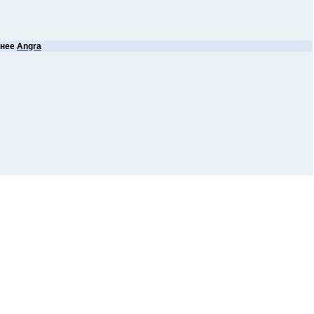
анее
Angra