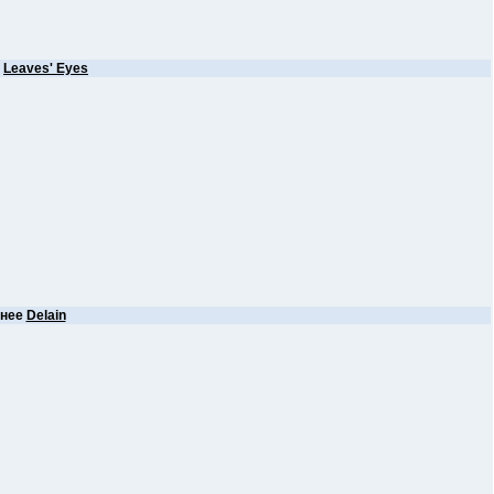
е
Leaves' Eyes
анее
Delain