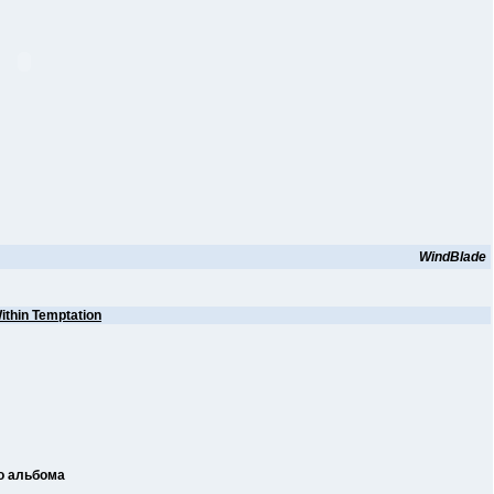
WindBlade
ithin Temptation
го альбома