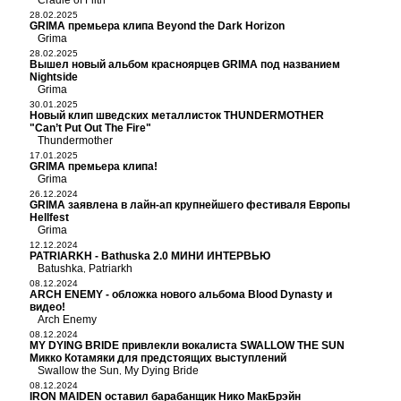
Cradle of Filth
28.02.2025
GRIMA премьера клипа Beyond the Dark Horizon
Grima
28.02.2025
Вышел новый альбом красноярцев GRIMA под названием
Nightside
Grima
30.01.2025
Новый клип шведских металлисток THUNDERMOTHER
"Can’t Put Out The Fire"
Thundermother
17.01.2025
GRIMA премьера клипа!
Grima
26.12.2024
GRIMA заявлена в лайн-ап крупнейшего фестиваля Европы
Hellfest
Grima
12.12.2024
PATRIARKH - Bathuska 2.0 МИНИ ИНТЕРВЬЮ
Batushka
Patriarkh
,
08.12.2024
ARCH ENEMY - обложка нового альбома Blood Dynasty и
видео!
Arch Enemy
08.12.2024
MY DYING BRIDE привлекли вокалиста SWALLOW THE SUN
Микко Котамяки для предстоящих выступлений
Swallow the Sun
My Dying Bride
,
08.12.2024
IRON MAIDEN оставил барабанщик Нико МакБрэйн