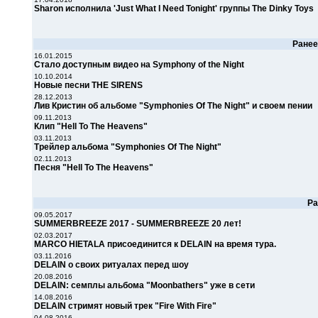
Sharon исполнила 'Just What I Need Tonight' группы The Dinky Toys
Ране
16.01.2015
Стало доступным видео на Symphony of the Night
10.10.2014
Новые песни THE SIRENS
28.12.2013
Лив Кристин об альбоме "Symphonies Of The Night" и своем пении
09.11.2013
Клип "Hell To The Heavens"
03.11.2013
Трейлер альбома "Symphonies Of The Night"
02.11.2013
Песня "Hell To The Heavens"
Р
09.05.2017
SUMMERBREEZE 2017 - SUMMERBREEZE 20 лет!
02.03.2017
MARCO HIETALA присоединится к DELAIN на время тура.
03.11.2016
DELAIN о своих ритуалах перед шоу
20.08.2016
DELAIN: семплы альбома "Moonbathers" уже в сети
14.08.2016
DELAIN стримят новый трек "Fire With Fire"
04.08.2016