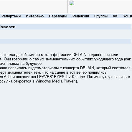
Репортажи
Интервью
Переводы
Рецензии
Группы
VK
YouT
Новости
ls голландской симфо-метал формации DELAIN недавно приняли
e
. Они говорили о самых знаменательных событиях уходящего года (как
воих планах на будущее.
но появились видеоматериалы с концерта DELAIN, который состоялся
нцерт знаменателен тем, что на сцене в тот вечер появились
 Adel и вокалистка LEAVES' EYES Liv Kristine. Пятиминутную запись с
ссылка откроется в Windows Media Player!).