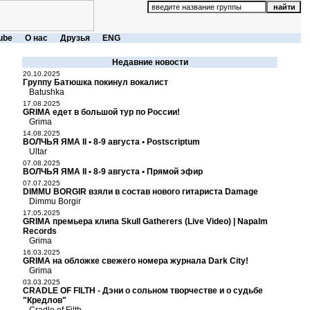
ube
О нас
Друзья
ENG
Недавние новости
20.10.2025
Группу Батюшка покинул вокалист
Batushka
17.08.2025
GRIMA едет в большой тур по России!
Grima
14.08.2025
ВОЛЧЬЯ ЯМА II • 8-9 августа • Postscriptum
Ultar
07.08.2025
ВОЛЧЬЯ ЯМА II • 8-9 августа • Прямой эфир
07.07.2025
DIMMU BORGIR взяли в состав нового гитариста Damage
Dimmu Borgir
17.05.2025
GRIMA премьера клипа Skull Gatherers (Live Video) | Napalm
Records
Grima
16.03.2025
GRIMA на обложке свежего номера журнала Dark City!
Grima
03.03.2025
CRADLE OF FILTH - Дэни о сольном творчестве и о судьбе
"Кредлов"