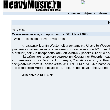
Новости
Афиша
Фото
03.12.2007
Самое интересное, что произошло с DELAIN в 2007 г.
Within Temptation
Leaves' Eyes
Delain
,
,
Клавишник Martijn Westerholt и вокалистка Charlotte Wesse
участие в специальном рождественском выпуске
sounds2move.d
в личной, так и в профессиональной жизни) и рассказывали о с
На сайте голландского отделения Roadrunner Records недав
в Broerenkerk, что в Зволле, Голландия, 2 ноября сего года. Ко
специальные гостьи - вокалистка WITHIN TEMPTATION Sharon den
этого концерта можно посмотреть, пройдя по
ссылке
(внимание, 
Интервью с
DELAIN
: