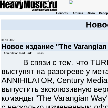
Новости
Афиша
Фото
Репор
Ново
01.10.2007
Новое издание "The Varangian
Annihilator
Iced Earth
Turisas
,
,
В связи с тем, что TURIS
выступят на разогреве у ме
ANNIHILATOR, Century Media
выпустить эксклюзивную вер
команды "The Varangian Way
с несколько измененным оф