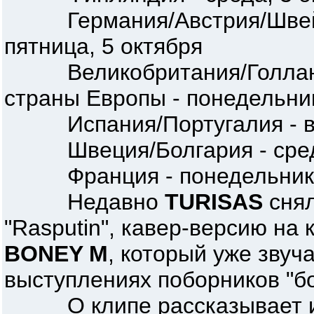
Германия/Австрия/Швейца
пятница, 5 октября
Великобритания/Голланд
страны Европы - понедельник
Испания/Португалия - вто
Швеция/Болгария - среда
Франция - понедельник, 
Недавно
TURISAS
снял
"Rasputin", кавер-версию на 
BONEY M
, который уже звуч
выступлениях поборников "бо
О клипе рассказывает ид