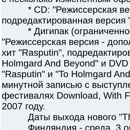
* CD: "Режиссерская верси
подредактированная версия 
* Дигипак (ограниченное
"Режиссерская версия - доп
хит "Rasputin", подредактиро
Holmgard And Beyond" и DVD 
"Rasputin" и "To Holmgard And
минутной записью с выступл
фестивалях Download, With Fu
2007 году.
Даты выхода нового "The 
Финляндия - среда, 3 ок