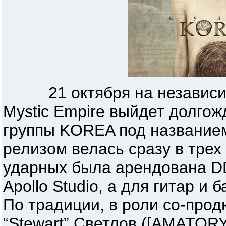
21 октября на независим
Mystic Empire выйдет долго
группы KOREA под названием
релизом велась сразу в трех
ударных была арендована DD
Apollo Studio, а для гитар и б
По традиции, в роли со-про
“Stewart” Светлов ([AMATORY