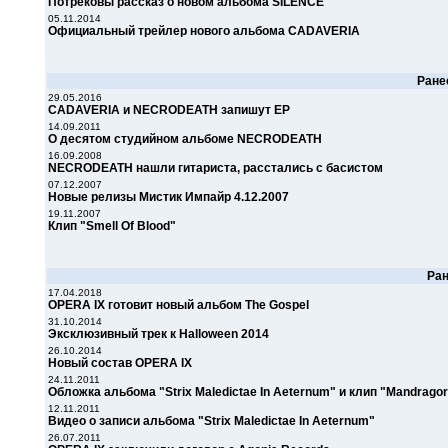
Потрековы рассказ о новом альбома SILENCE
05.11.2014
Официальный трейлер нового альбома CADAVERIA
Ран
29.05.2016
CADAVERIA и NECRODEATH запишут ЕР
14.09.2011
О десятом студийном альбоме NECRODEATH
16.09.2008
NECRODEATH нашли гитариста, расстались с басистом
07.12.2007
Новые релизы Мистик Импайр 4.12.2007
19.11.2007
Клип "Smell Of Blood"
Ра
17.04.2018
OPERA IX готовит новый альбом The Gospel
31.10.2014
Эксклюзивный трек к Halloween 2014
26.10.2014
Новый состав OPERA IX
24.11.2011
Обложка альбома "Strix Maledictae In Aeternum" и клип "Mandrago
12.11.2011
Видео о записи альбома "Strix Maledictae In Aeternum"
26.07.2011