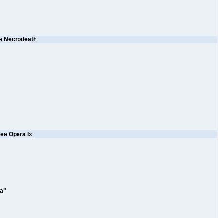
ее
Necrodeath
нее
Opera Ix
ra"