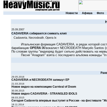
Новости
Афиша
Фото
25.09.2007
CADAVERIA собираются снимать клип
Cadaveria
Necrodeath
Opera Ix
,
,
Итальянская формация CADAVERIA, в рядах которой состоя
барабанщик
OPERA IX
/вокалист NECRODEATH Marçelo Santos (он
По словам группы "видеоряд будет сильно действовать на нервы
Песня "Anagram" взята с последнего альбома команды "In Your
Ран
29.05.2016
CADAVERIA и NECRODEATH запишут ЕР
21.03.2016
Новое видео на композицию Carnival of Doom
30.06.2015
Новое видео CADAVERIA - STRANGLED IDOLS
08.03.2015
Сегодня Cadaveria впервые выступит в России - на фестивале "
18.11.2014