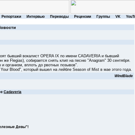
Репортажи
Интервью
Переводы
Рецензии
Группы
VK
YouT
Новости
т бывший вокалист OPERA IX по имени CADAVERIA и бывший
 же Flegias), собирается снять клип на песню "Anagram" 30 сентября.
 и организм, вплоть до рвотных позывов".
 Blood", который вышел на лейбле Season of Mist в мае этого года.
WindBlade
ее
Cadaveria
Железные Девы"!