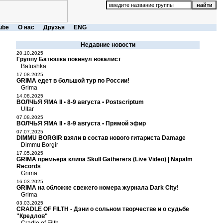
ube
О нас
Друзья
ENG
Недавние новости
20.10.2025
Группу Батюшка покинул вокалист
Batushka
17.08.2025
GRIMA едет в большой тур по России!
Grima
14.08.2025
ВОЛЧЬЯ ЯМА II • 8-9 августа • Postscriptum
Ultar
07.08.2025
ВОЛЧЬЯ ЯМА II • 8-9 августа • Прямой эфир
07.07.2025
DIMMU BORGIR взяли в состав нового гитариста Damage
Dimmu Borgir
17.05.2025
GRIMA премьера клипа Skull Gatherers (Live Video) | Napalm
Records
Grima
16.03.2025
GRIMA на обложке свежего номера журнала Dark City!
Grima
03.03.2025
CRADLE OF FILTH - Дэни о сольном творчестве и о судьбе
"Кредлов"