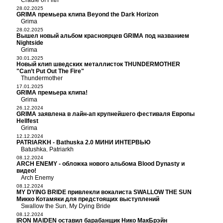
Cradle of Filth
28.02.2025
GRIMA премьера клипа Beyond the Dark Horizon
Grima
28.02.2025
Вышел новый альбом красноярцев GRIMA под названием
Nightside
Grima
30.01.2025
Новый клип шведских металлисток THUNDERMOTHER
"Can’t Put Out The Fire"
Thundermother
17.01.2025
GRIMA премьера клипа!
Grima
26.12.2024
GRIMA заявлена в лайн-ап крупнейшего фестиваля Европы
Hellfest
Grima
12.12.2024
PATRIARKH - Bathuska 2.0 МИНИ ИНТЕРВЬЮ
Batushka
Patriarkh
,
08.12.2024
ARCH ENEMY - обложка нового альбома Blood Dynasty и
видео!
Arch Enemy
08.12.2024
MY DYING BRIDE привлекли вокалиста SWALLOW THE SUN
Микко Котамяки для предстоящих выступлений
Swallow the Sun
My Dying Bride
,
08.12.2024
IRON MAIDEN оставил барабанщик Нико МакБрэйн