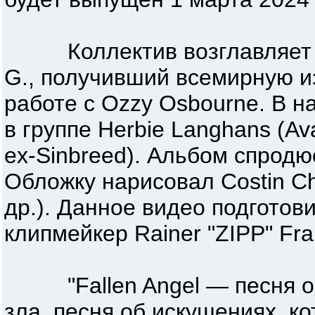
Коллектив возглавляет гр
G., получивший всемирную и
работе с Ozzy Osbourne. В н
в группе Herbie Langhans (Ava
ex-Sinbreed). Альбом спродю
Обложку нарисовал Costin Ch
др.). Данное видео подготов
клипмейкер Rainer "ZIPP" Fra
"Fallen Angel — песня о в
зла, песня об искушениях, к