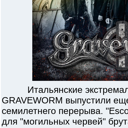
Итальянские экстремаль
GRAVEWORM выпустили еще 
семилетнего перерыва. "Escor
для "могильных червей" бру