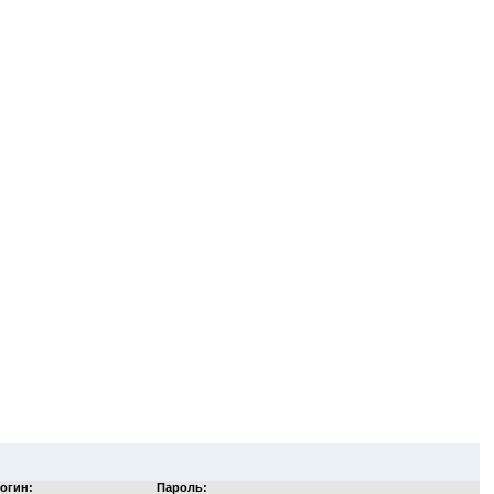
огин:
Пароль: