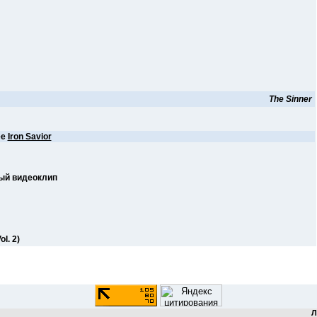
The Sinner
ее
Iron Savior
ный видеоклип
l. 2)
Л