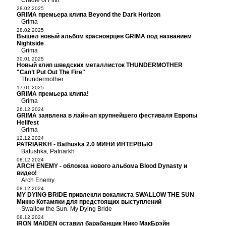
Cradle of Filth
28.02.2025
GRIMA премьера клипа Beyond the Dark Horizon
Grima
28.02.2025
Вышел новый альбом красноярцев GRIMA под названием
Nightside
Grima
30.01.2025
Новый клип шведских металлисток THUNDERMOTHER
"Can’t Put Out The Fire"
Thundermother
17.01.2025
GRIMA премьера клипа!
Grima
26.12.2024
GRIMA заявлена в лайн-ап крупнейшего фестиваля Европы
Hellfest
Grima
12.12.2024
PATRIARKH - Bathuska 2.0 МИНИ ИНТЕРВЬЮ
Batushka
Patriarkh
,
08.12.2024
ARCH ENEMY - обложка нового альбома Blood Dynasty и
видео!
Arch Enemy
08.12.2024
MY DYING BRIDE привлекли вокалиста SWALLOW THE SUN
Микко Котамяки для предстоящих выступлений
Swallow the Sun
My Dying Bride
,
08.12.2024
IRON MAIDEN оставил барабанщик Нико МакБрэйн