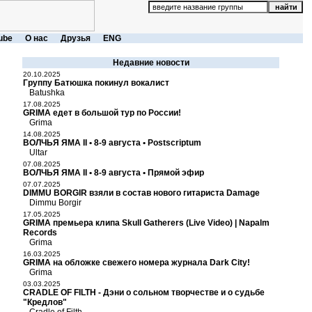
ube
О нас
Друзья
ENG
Недавние новости
20.10.2025
Группу Батюшка покинул вокалист
Batushka
17.08.2025
GRIMA едет в большой тур по России!
Grima
14.08.2025
ВОЛЧЬЯ ЯМА II • 8-9 августа • Postscriptum
Ultar
07.08.2025
ВОЛЧЬЯ ЯМА II • 8-9 августа • Прямой эфир
07.07.2025
DIMMU BORGIR взяли в состав нового гитариста Damage
Dimmu Borgir
17.05.2025
GRIMA премьера клипа Skull Gatherers (Live Video) | Napalm
Records
Grima
16.03.2025
GRIMA на обложке свежего номера журнала Dark City!
Grima
03.03.2025
CRADLE OF FILTH - Дэни о сольном творчестве и о судьбе
"Кредлов"