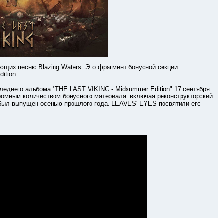
х песню Blazing Waters. Это фрагмент бонусной секции
ition
его альбома "THE LAST VIKING - Midsummer Edition" 17 сентября
огромным количеством бонусного материала, включая реконструкторский
g" был выпущен осенью прошлого года. LEAVES' EYES посвятили его