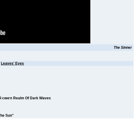
The Sinner
е
Leaves' Eyes
 сингл Realm Of Dark Waves
The Sun"