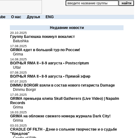
ube
О нас
Друзья
ENG
Недавние новости
20.10.2025
Группу Батюшка покинул вокалист
Batushka
17.08.2025
GRIMA едет в большой тур по России!
Grima
14.08.2025
ВОЛЧЬЯ ЯМА II • 8-9 августа • Postscriptum
Ultar
07.08.2025
ВОЛЧЬЯ ЯМА II • 8-9 августа • Прямой эфир
07.07.2025
DIMMU BORGIR взяли в состав нового гитариста Damage
Dimmu Borgir
17.05.2025
GRIMA премьера клипа Skull Gatherers (Live Video) | Napalm
Records
Grima
16.03.2025
GRIMA на обложке свежего номера журнала Dark City!
Grima
03.03.2025
CRADLE OF FILTH - Дэни о сольном творчестве и о судьбе
"Кредлов"