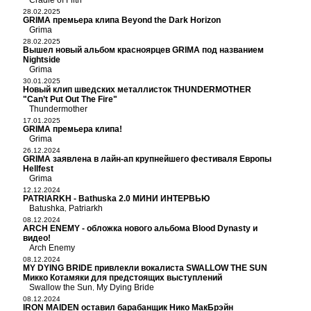
Cradle of Filth
28.02.2025
GRIMA премьера клипа Beyond the Dark Horizon
Grima
28.02.2025
Вышел новый альбом красноярцев GRIMA под названием
Nightside
Grima
30.01.2025
Новый клип шведских металлисток THUNDERMOTHER
"Can’t Put Out The Fire"
Thundermother
17.01.2025
GRIMA премьера клипа!
Grima
26.12.2024
GRIMA заявлена в лайн-ап крупнейшего фестиваля Европы
Hellfest
Grima
12.12.2024
PATRIARKH - Bathuska 2.0 МИНИ ИНТЕРВЬЮ
Batushka
Patriarkh
,
08.12.2024
ARCH ENEMY - обложка нового альбома Blood Dynasty и
видео!
Arch Enemy
08.12.2024
MY DYING BRIDE привлекли вокалиста SWALLOW THE SUN
Микко Котамяки для предстоящих выступлений
Swallow the Sun
My Dying Bride
,
08.12.2024
IRON MAIDEN оставил барабанщик Нико МакБрэйн