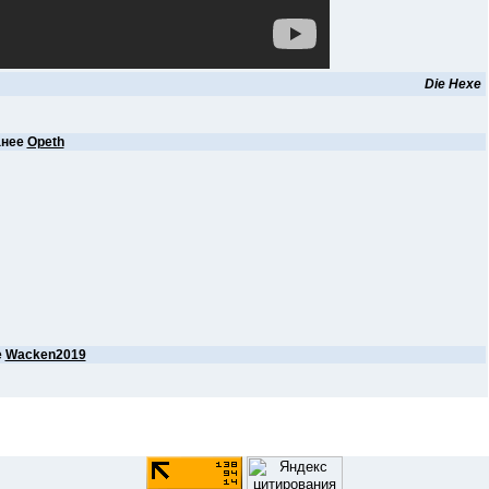
Die Hexe
анее
Opeth
е
Wacken2019