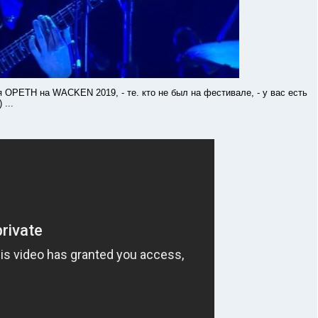
TH на WACKEN 2019, - те. кто не был на фестивале, - у вас есть
 ...