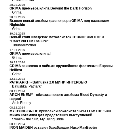
Cradle of Filth
28.02.2025
GRIMA премьера клипа Beyond the Dark Horizon
Grima
28.02.2025
Вышел новый альбом красноярцев GRIMA под названием
Nightside
Grima
30.01.2025
Новый клип шведских металлисток THUNDERMOTHER
"Can’t Put Out The Fire"
Thundermother
17.01.2025
GRIMA премьера клипа!
Grima
26.12.2024
GRIMA заявлена в лайн-ап крупнейшего фестиваля Европы
Hellfest
Grima
12.12.2024
PATRIARKH - Bathuska 2.0 МИНИ ИНТЕРВЬЮ
Batushka
Patriarkh
,
08.12.2024
ARCH ENEMY - обложка нового альбома Blood Dynasty и
видео!
Arch Enemy
08.12.2024
MY DYING BRIDE привлекли вокалиста SWALLOW THE SUN
Микко Котамяки для предстоящих выступлений
Swallow the Sun
My Dying Bride
,
08.12.2024
IRON MAIDEN оставил барабанщик Нико МакБрэйн