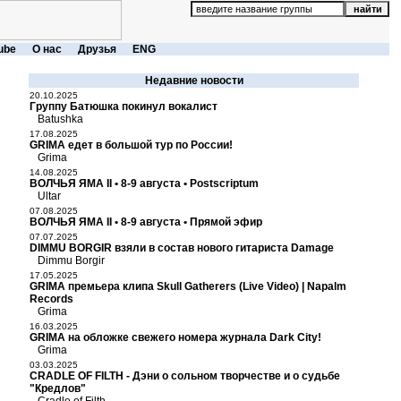
ube
О нас
Друзья
ENG
Недавние новости
20.10.2025
Группу Батюшка покинул вокалист
Batushka
17.08.2025
GRIMA едет в большой тур по России!
Grima
14.08.2025
ВОЛЧЬЯ ЯМА II • 8-9 августа • Postscriptum
Ultar
07.08.2025
ВОЛЧЬЯ ЯМА II • 8-9 августа • Прямой эфир
07.07.2025
DIMMU BORGIR взяли в состав нового гитариста Damage
Dimmu Borgir
17.05.2025
GRIMA премьера клипа Skull Gatherers (Live Video) | Napalm
Records
Grima
16.03.2025
GRIMA на обложке свежего номера журнала Dark City!
Grima
03.03.2025
CRADLE OF FILTH - Дэни о сольном творчестве и о судьбе
"Кредлов"