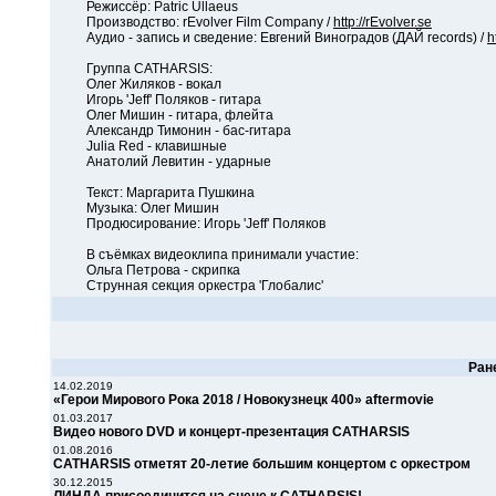
Режиссёр: Patric Ullaeus
Производство: rEvolver Film Company /
http://rEvolver.se
Аудио - запись и сведение: Евгений Виноградов (ДАЙ records) /
h
Группа CATHARSIS:
Олег Жиляков - вокал
Игорь 'Jeff' Поляков - гитара
Олег Мишин - гитара, флейта
Александр Тимонин - бас-гитара
Julia Red - клавишные
Анатолий Левитин - ударные
Текст: Маргарита Пушкина
Музыка: Олег Мишин
Продюсирование: Игорь 'Jeff' Поляков
В съёмках видеоклипа принимали участие:
Ольга Петрова - скрипка
Струнная секция оркестра 'Глобалис'
Ран
14.02.2019
«Герои Мирового Рока 2018 / Новокузнецк 400» aftermovie
01.03.2017
Видео нового DVD и концерт-презентация CATHARSIS
01.08.2016
CATHARSIS отметят 20-летие большим концертом с оркестром
30.12.2015