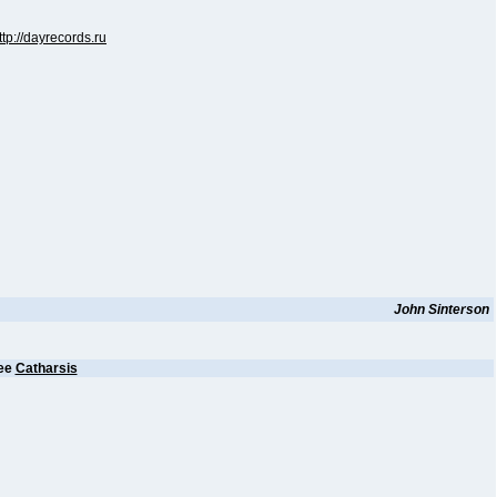
ttp://dayrecords.ru
John Sinterson
ее
Catharsis