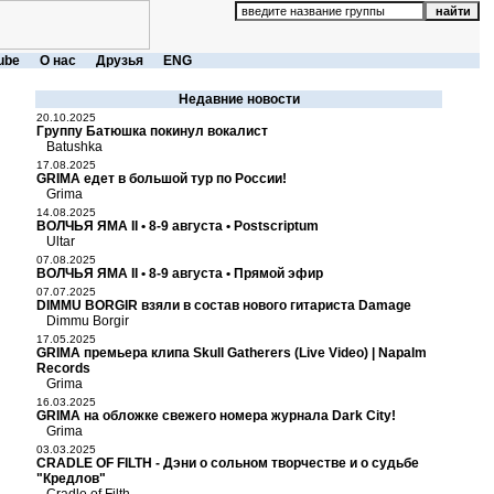
ube
О нас
Друзья
ENG
Недавние новости
20.10.2025
Группу Батюшка покинул вокалист
Batushka
17.08.2025
GRIMA едет в большой тур по России!
Grima
14.08.2025
ВОЛЧЬЯ ЯМА II • 8-9 августа • Postscriptum
Ultar
07.08.2025
ВОЛЧЬЯ ЯМА II • 8-9 августа • Прямой эфир
07.07.2025
DIMMU BORGIR взяли в состав нового гитариста Damage
Dimmu Borgir
17.05.2025
GRIMA премьера клипа Skull Gatherers (Live Video) | Napalm
Records
Grima
16.03.2025
GRIMA на обложке свежего номера журнала Dark City!
Grima
03.03.2025
CRADLE OF FILTH - Дэни о сольном творчестве и о судьбе
"Кредлов"