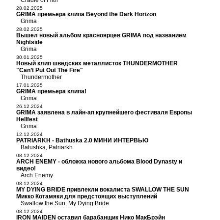
Cradle of Filth
28.02.2025
GRIMA премьера клипа Beyond the Dark Horizon
Grima
28.02.2025
Вышел новый альбом красноярцев GRIMA под названием
Nightside
Grima
30.01.2025
Новый клип шведских металлисток THUNDERMOTHER
"Can’t Put Out The Fire"
Thundermother
17.01.2025
GRIMA премьера клипа!
Grima
26.12.2024
GRIMA заявлена в лайн-ап крупнейшего фестиваля Европы
Hellfest
Grima
12.12.2024
PATRIARKH - Bathuska 2.0 МИНИ ИНТЕРВЬЮ
Batushka
Patriarkh
,
08.12.2024
ARCH ENEMY - обложка нового альбома Blood Dynasty и
видео!
Arch Enemy
08.12.2024
MY DYING BRIDE привлекли вокалиста SWALLOW THE SUN
Микко Котамяки для предстоящих выступлений
Swallow the Sun
My Dying Bride
,
08.12.2024
IRON MAIDEN оставил барабанщик Нико МакБрэйн