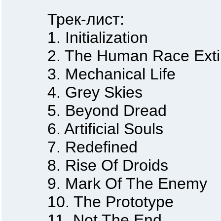
Трек-лист:
1. Initialization
2. The Human Race Extin
3. Mechanical Life
4. Grey Skies
5. Beyond Dread
6. Artificial Souls
7. Redefined
8. Rise Of Droids
9. Mark Of The Enemy
10. The Prototype
11. Not The End