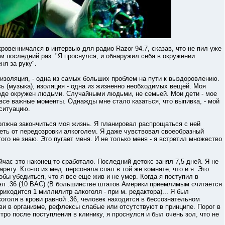
ничался в интервью для радио Razor 94.7, сказав, что не пил уже
ем последний раз. "Я проснулся, и обнаружил себя в окружении
ня за руку".
золяция, - одна из самых больших проблем на пути к выздоровлению.
усь (музыка), изоляция - одна из жизненно необходимых вещей. Моя
везде окружен людьми. Случайными людьми, не семьей. Мои дети - мое
ил все важные моменты. Однажды мне стало казаться, что выпивка, - мой
ситуацию.
жна закончиться моя жизнь. Я планировал распрощаться с ней
реть от передозровки алкоголем. Я даже чувствовал своеобразный
этого не знаю. Это пугает меня. И не только меня - я встретил множество
с это наконец-то сработало. Последний детокс занял 7,5 дней. Я не
арету. Кто-то из мед. персонала спал в той же комнате, что и я. Это
бы убедиться, что я все еще жив и не умер. Когда я поступил в
лял .36 (10 BAC) (В большинстве штатов Америки приемлимым считается
 приходится 1 миллилитр алкоголя - при м. редактора)... Я был
коголя в крови равной .36, человек находится в бессознательном
и в организме, рефлексы слабые или отсутствуют в принципе. Порог в
тро после поступления в клинику, я проснулся и был очень зол, что не