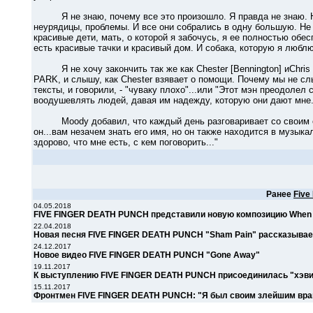
Я не знаю, почему все это произошло. Я правда не знаю. На
неурядицы, проблемы. И все они собрались в одну большую. Не з
красивые дети, мать, о которой я забочусь, я ее полностью обе
есть красивые тачки и красивый дом. И собака, которую я люблю
Я не хочу закончить так же как Chester [Bennington] иChris [C
PARK, и слышу, как Chester взявает о помощи. Почему мы не с
тексты, и говорили, - "чуваку плохо"...или "Этот мэн преодолел
воодушевлять людей, давая им надежду, которую они дают мне.
Moody добавил, что каждый день разговаривает со своим спон
он...вам незачем знать его имя, но он также находится в музыка
здорово, что мне есть, с кем поговорить..."
Ранее
Five
04.05.2018
FIVE FINGER DEATH PUNCH представили новую композицию When 
22.04.2018
Новая песня FIVE FINGER DEATH PUNCH "Sham Pain" рассказывае
24.12.2017
Новое видео FIVE FINGER DEATH PUNCH "Gone Away"
19.11.2017
К выступлению FIVE FINGER DEATH PUNCH присоединилась "хэви
15.11.2017
Фронтмен FIVE FINGER DEATH PUNCH: "Я был своим злейшим вра