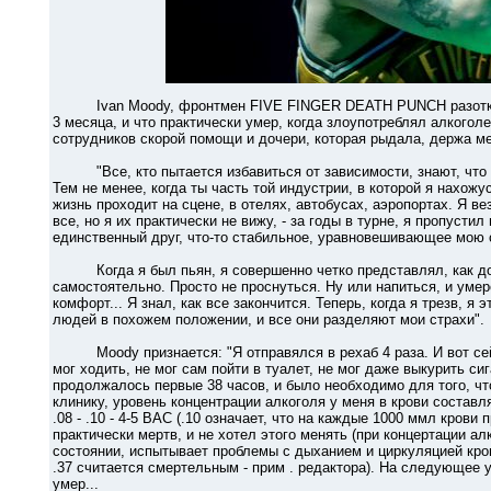
Ivan Moody, фронтмен FIVE FINGER DEATH PUNCH разоткровен
3 месяца, и что практически умер, когда злоупотреблял алкогол
сотрудников скорой помощи и дочери, которая рыдала, держа ме
"Все, кто пытается избавиться от зависимости, знают, что и
Тем не менее, когда ты часть той индустрии, в которой я нахож
жизнь проходит на сцене, в отелях, автобусах, аэропортах. Я 
все, но я их практически не вижу, - за годы в турне, я пропуст
единственный друг, что-то стабильное, уравновешивающее мою 
Когда я был пьян, я совершенно четко представлял, как дол
самостоятельно. Просто не проснуться. Ну или напиться, и уме
комфорт... Я знал, как все закончится. Теперь, когда я трезв, я 
людей в похожем положении, и все они разделяют мои страхи".
Moody признается: "Я отправялся в рехаб 4 раза. И вот сейча
мог ходить, не мог сам пойти в туалет, не мог даже выкурить сиг
продолжалось первые 38 часов, и было необходимо для того, что
клинику, уровень концентрации алкоголя у меня в крови состав
.08 - .10 - 4-5 BAC (.10 означает, что на каждые 1000 ммл крови
практически мертв, и не хотел этого менять (при концертации ал
состоянии, испытывает проблемы с дыханием и циркуляцией кров
.37 считается смертельным - прим . редактора). На следующее у
умер...