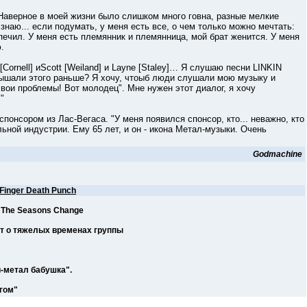
верное в моей жизни было слишком много говна, разные мелкие
наю... если подумать, у меня есть все, о чем только можно мечтать:
спечил. У меня есть племянник и племянница, мой брат женится. У меня
.
ornell] иScott [Weiland] и Layne [Staley]… Я слушаю песни LINKIN
лышали этого раньше? Я хочу, чтоыб люди слушали мою музыку и
 свои проблемы! Вот молодец". Мне нужен этот диалог, я хочу
"
сором из Лас-Вегаса. "У меня появился спонсор, кто... неважно, кто
льной индустрии. Ему 65 лет, и он - икона Метал-музыки. Очень
Godmachine
 Finger Death Punch
The Seasons Change
т о тяжелых временах группы
-метал бабушка".
гом"