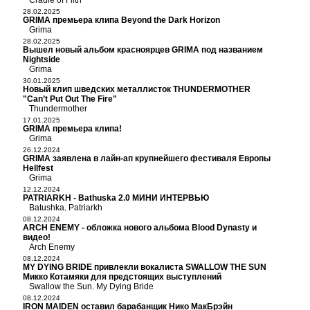
Cradle of Filth
28.02.2025
GRIMA премьера клипа Beyond the Dark Horizon
Grima
28.02.2025
Вышел новый альбом красноярцев GRIMA под названием
Nightside
Grima
30.01.2025
Новый клип шведских металлисток THUNDERMOTHER
"Can’t Put Out The Fire"
Thundermother
17.01.2025
GRIMA премьера клипа!
Grima
26.12.2024
GRIMA заявлена в лайн-ап крупнейшего фестиваля Европы
Hellfest
Grima
12.12.2024
PATRIARKH - Bathuska 2.0 МИНИ ИНТЕРВЬЮ
Batushka
Patriarkh
,
08.12.2024
ARCH ENEMY - обложка нового альбома Blood Dynasty и
видео!
Arch Enemy
08.12.2024
MY DYING BRIDE привлекли вокалиста SWALLOW THE SUN
Микко Котамяки для предстоящих выступлений
Swallow the Sun
My Dying Bride
,
08.12.2024
IRON MAIDEN оставил барабанщик Нико МакБрэйн