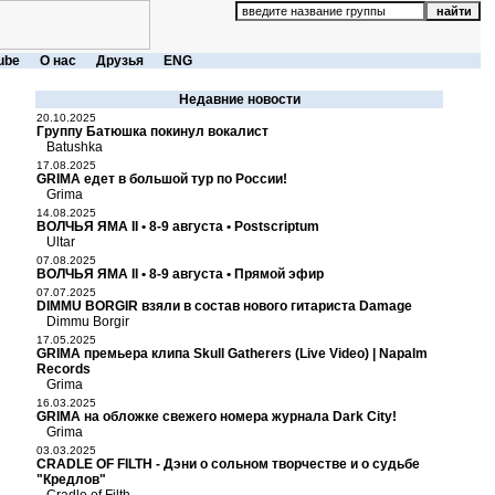
ube
О нас
Друзья
ENG
Недавние новости
20.10.2025
Группу Батюшка покинул вокалист
Batushka
17.08.2025
GRIMA едет в большой тур по России!
Grima
14.08.2025
ВОЛЧЬЯ ЯМА II • 8-9 августа • Postscriptum
Ultar
07.08.2025
ВОЛЧЬЯ ЯМА II • 8-9 августа • Прямой эфир
07.07.2025
DIMMU BORGIR взяли в состав нового гитариста Damage
Dimmu Borgir
17.05.2025
GRIMA премьера клипа Skull Gatherers (Live Video) | Napalm
Records
Grima
16.03.2025
GRIMA на обложке свежего номера журнала Dark City!
Grima
03.03.2025
CRADLE OF FILTH - Дэни о сольном творчестве и о судьбе
"Кредлов"