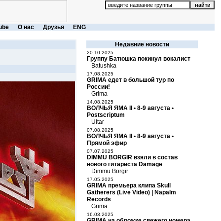
ube
О нас
Друзья
ENG
Недавние новости
20.10.2025
Группу Батюшка покинул вокалист
Batushka
17.08.2025
GRIMA едет в большой тур по
России!
Grima
14.08.2025
ВОЛЧЬЯ ЯМА II • 8-9 августа •
Postscriptum
Ultar
07.08.2025
ВОЛЧЬЯ ЯМА II • 8-9 августа •
Прямой эфир
07.07.2025
DIMMU BORGIR взяли в состав
нового гитариста Damage
Dimmu Borgir
17.05.2025
GRIMA премьера клипа Skull
Gatherers (Live Video) | Napalm
Records
Grima
16.03.2025
GRIMA на обложке свежего номера