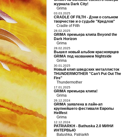
журнала Dark City!
Grima
03.03.2025
CRADLE OF FILTH - Дэни о сольном
творчестве и о судьбе "Кредлов"
Cradle of Filth
28.02.2025
GRIMA премьера клипа Beyond the
Dark Horizon
Grima
28.02.2025
Вышел новый альбом красноярцев
GRIMA под названием Nightside
Grima
30.01.2025
Новый клип шведских металлисток
THUNDERMOTHER "Can’t Put Out The
Fire"
Thundermother
17.01.2025
GRIMA премьера клипа!
Grima
26.12.2024
GRIMA заявлена в лайн-ап
крупнейшего фестиваля Европы
Hellfest
Grima
12.12.2024
PATRIARKH - Bathuska 2.0 МИНИ
ИНТЕРВЬЮ
Batushka
Patriarkh
,