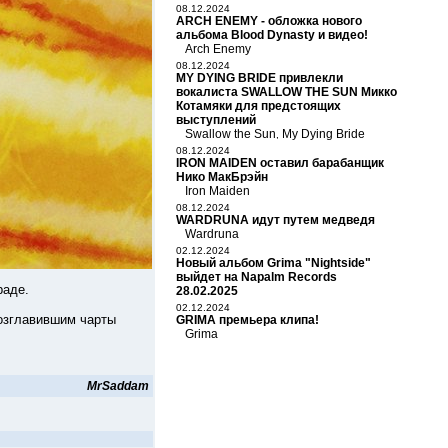
08.12.2024
ARCH ENEMY - обложка нового
альбома Blood Dynasty и видео!
Arch Enemy
08.12.2024
MY DYING BRIDE привлекли
вокалиста SWALLOW THE SUN Микко
Котамяки для предстоящих
выступлений
Swallow the Sun
My Dying Bride
,
08.12.2024
IRON MAIDEN оставил барабанщик
Нико МакБрэйн
Iron Maiden
08.12.2024
WARDRUNA идут путем медведя
Wardruna
02.12.2024
Новый альбом Grima "Nightside"
выйдет на Napalm Records
раде.
28.02.2025
02.12.2024
возглавившим чарты
GRIMA премьера клипа!
Grima
MrSaddam