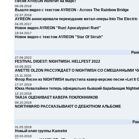
Песня AYREON полетит на Марс!
06.09.2018
Вышло видео с текстом AYREON - Across The Rainbow Bridge
22.07.2018
AYREON анонсировали переиздание метал-оперы Into The Electric 
04.05.2017
Новое видео AYREON "Run! Apocalypse! Run!"
19.04.2017
Новое видео с текстом AYREON "Star Of Sirrah"
Ран
27.06.2022
FESTIVAL DIGEST: NIGHTWISH. HELLFEST 2022
10.09.2021
ANETTE OLZON РАССУЖДАЕТ О NIGHTWISH СО СМЕШАННЫМИ 
15.11.2020
Флор Янсен из NIGHTWISH выпустила кавер-версию песни «Let It 
17.07.2019
Юкка Невалайнен теперь официально бывший барабанщик Nightwi
12.10.2018
TARJA ОЦЕНИВАЕТ КАВЕРА ПОКЛОННИКОВ
09.10.2018
NORTHWARD РАССКАЗЫВАЮТ О ДЕБЮТНОМ АЛЬБОМЕ
Ра
31.05.2018
Новый клип группы Kamelot
03.03.2018