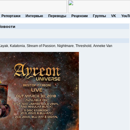
Репортажи
Интервью
Переводы
Рецензии
Группы
VK
YouT
Новости
Kayak
Katatonia
Stream of Passion
Nightmare
Threshold
Anneke Van
,
,
,
,
,