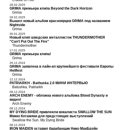
Cradle of Filth
28.02.2025
GRIMA премьера клипа Beyond the Dark Horizon
Grima
28.02.2025
Вышел новый альбом красноярцев GRIMA под названием
Nightside
Grima
30.01.2025
Новый клип шведских металлисток THUNDERMOTHER
"Can’t Put Out The Fire"
Thundermother
17.01.2025
GRIMA премьера клипа!
Grima
26.12.2024
GRIMA заявлена в лайн-ап крупнейшего фестиваля Европы
Hellfest
Grima
12.12.2024
PATRIARKH - Bathuska 2.0 МИНИ ИНТЕРВЬЮ
Batushka
Patriarkh
,
08.12.2024
ARCH ENEMY - обложка нового альбома Blood Dynasty и
видео!
Arch Enemy
08.12.2024
MY DYING BRIDE привлекли вокалиста SWALLOW THE SUN
Микко Котамяки для предстоящих выступлений
Swallow the Sun
My Dying Bride
,
08.12.2024
IRON MAIDEN оставил барабанщик Нико МакБрэйн