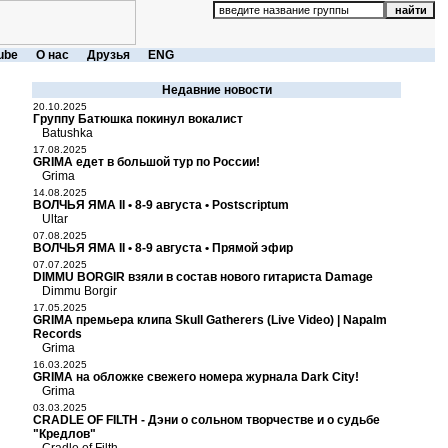
ube
О нас
Друзья
ENG
Недавние новости
20.10.2025
Группу Батюшка покинул вокалист
Batushka
17.08.2025
GRIMA едет в большой тур по России!
Grima
14.08.2025
ВОЛЧЬЯ ЯМА II • 8-9 августа • Postscriptum
Ultar
07.08.2025
ВОЛЧЬЯ ЯМА II • 8-9 августа • Прямой эфир
07.07.2025
DIMMU BORGIR взяли в состав нового гитариста Damage
Dimmu Borgir
17.05.2025
GRIMA премьера клипа Skull Gatherers (Live Video) | Napalm
Records
Grima
16.03.2025
GRIMA на обложке свежего номера журнала Dark City!
Grima
03.03.2025
CRADLE OF FILTH - Дэни о сольном творчестве и о судьбе
"Кредлов"