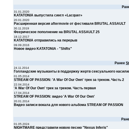
Ран
31.01.2020
KATATONIA выпустила сингл «Lacquer»
20.01.2020
Расширенная версия aftermovie от фестиваля BRUTAL ASSAULT
30.11.2019
Феерическое пополнение на BRUTAL ASSAULT 25
18.12.2017
KATATONIA отправились на перерыв
09.09.2016
Новое видео KATATONIA - "Shifts"
Ранее
S
24.11.2014
Голландские музыканты в поддержку жертв сексуального насили
01.05.2014
STREAM OF PASSION: 'A War Of Our Own' трек за треком. Часть 2
22.04.2014
'A War Of Our Own' трек за треком. Часть первая
17.04.2014
STREAM OF PASSION: видео 'A War Of Our Own'
20.01.2014
Видео записи вокала для нового альбома STREAM OF PASSION
Ран
01.05.2024
NIGHTMARE представили новую песню "Nexus Inferis"