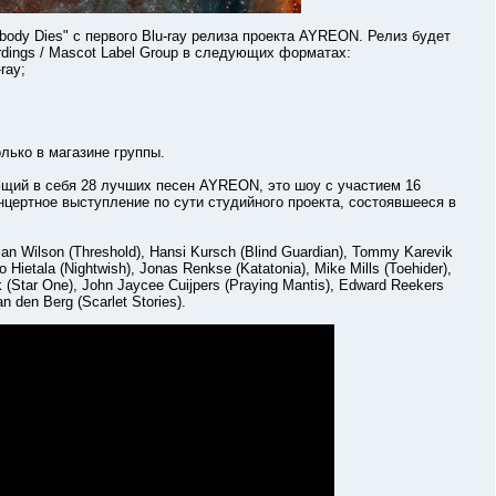
Dies" с первого Blu-ray релиза проекта AYREON. Релиз будет
ordings / Mascot Label Group в следующих форматах:
ray;
ько в магазине группы.
ий в себя 28 лучших песен AYREON, это шоу с участием 16
онцертное выступление по сути студийного проекта, состоявшееся в
Wilson (Threshold), Hansi Kursch (Blind Guardian), Tommy Karevik
tala (Nightwish), Jonas Renkse (Katatonia), Mike Mills (Toehider),
k (Star One), John Jaycee Cuijpers (Praying Mantis), Edward Reekers
n den Berg (Scarlet Stories).