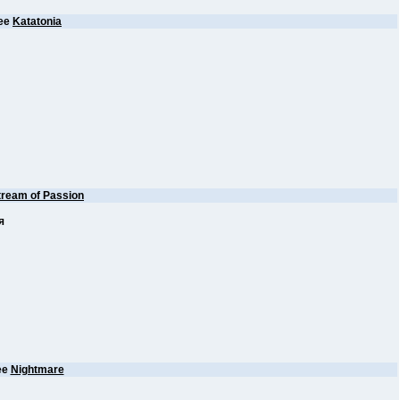
ее
Katatonia
tream of Passion
я
ее
Nightmare