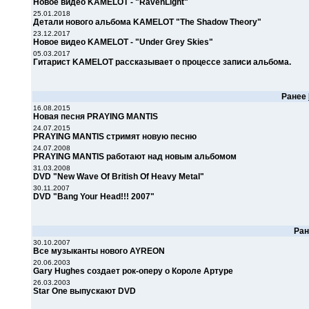
Новое видео KAMELOT - "RavenLight"
25.01.2018
Детали нового альбома KAMELOT "The Shadow Theory"
23.12.2017
Новое видео KAMELOT - "Under Grey Skies"
05.03.2017
Гитарист KAMELOT рассказывает о процессе записи альбома.
Ранее
16.08.2015
Новая песня PRAYING MANTIS
24.07.2015
PRAYING MANTIS стримят новую песню
24.07.2008
PRAYING MANTIS работают над новым альбомом
31.03.2008
DVD "New Wave Of British Of Heavy Metal"
30.11.2007
DVD "Bang Your Head!!! 2007"
Ра
30.10.2007
Все музыканты нового AYREON
20.06.2003
Gary Hughes создает рок-оперу о Короле Артуре
26.03.2003
Star One выпускают DVD