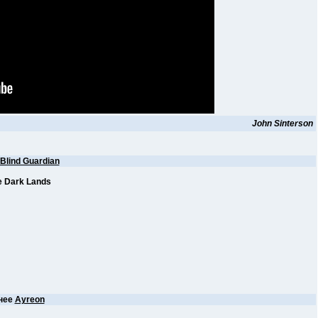
John Sinterson
Blind Guardian
 Dark Lands
нее
Ayreon