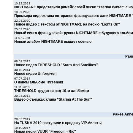
10.12.2023
NIGHTMARE представили римейк своей песни "Eternal Winter" с н
19.09.2020
Премьера видеоклипа ветеранов французского хэви NIGHTMARE "
22.08.2020
Новое видео с текстом от NIGHTMARE на песню "Lights On"
25.07.2020
Новый сингл французской группы NIGHTMARE с будущего альбо
11.07.2020
Новый альбом NIGHTMARE выйдет осенью
Ран
08.09.2017
Новое видео THRESHOLD "Stars And Satellites"
30.10.2014
Новое видео Unforgiven
07.07.2014
О новом альбоме Threshold
11.11.2013
THRESHOLD трудятся над 10-м альбомом
20.03.2013
Видео о съемках клипа "Staring At The Sun"
Ранее
Anne
28.03.2019
На TUSKA 2019 поступили в продажу VIP-билеты
10.10.2017
Новая песня VUUR "Freedom - Rio"