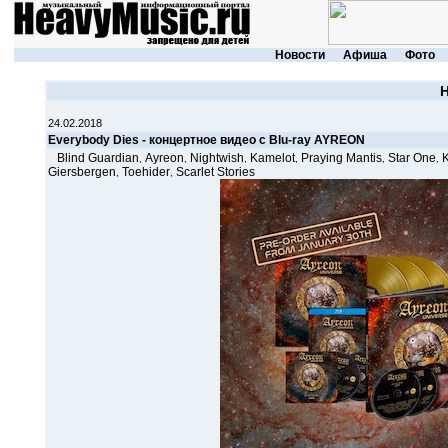
Новости
Афиша
Фото
24.02.2018
Everybody Dies - концертное видео с Blu-ray AYREON
Blind Guardian
Ayreon
Nightwish
Kamelot
Praying Mantis
Star One
,
,
,
,
,
,
Giersbergen
Toehider
Scarlet Stories
,
,