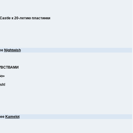
Castle к 20-летию пластинки
ее
Nightwish
ЧУВСТВАМИ
Go»
sh!
нее
Kamelot