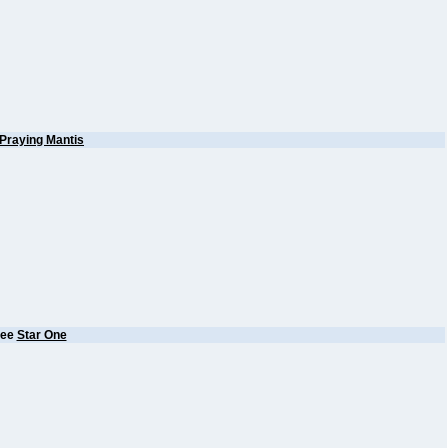
Praying Mantis
нее
Star One