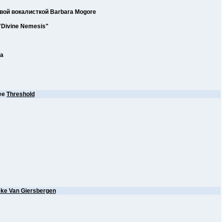
овой вокалисткой Barbara Mogore
Divine Nemesis"
ма
ее
Threshold
ke Van Giersbergen