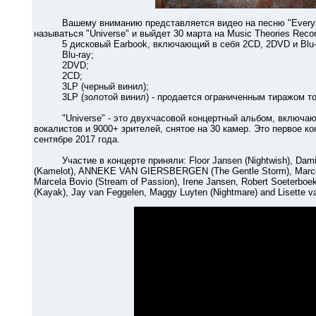
Вашему вниманию представляется видео на песню "Everybody 
называться "Universe" и выйдет 30 марта на Music Theories Rec
5 дисковый Earbook, включающий в себя 2CD, 2DVD и Blu-
Blu-ray;
2DVD;
2CD;
3LP (черный винил);
3LP (золотой винил) - продается ограниченным тиражом тол
"Universe" - это двухчасовой концертный альбом, включающ
вокалистов и 9000+ зрителей, снятое на 30 камер. Это первое к
сентябре 2017 года.
Участие в концерте приняли: Floor Jansen (Nightwish), Damian 
(Kamelot), ANNEKE VAN GIERSBERGEN (The Gentle Storm), Marco Hie
Marcela Bovio (Stream of Passion), Irene Jansen, Robert Soeterboe
(Kayak), Jay van Feggelen, Maggy Luyten (Nightmare) and Lisette va