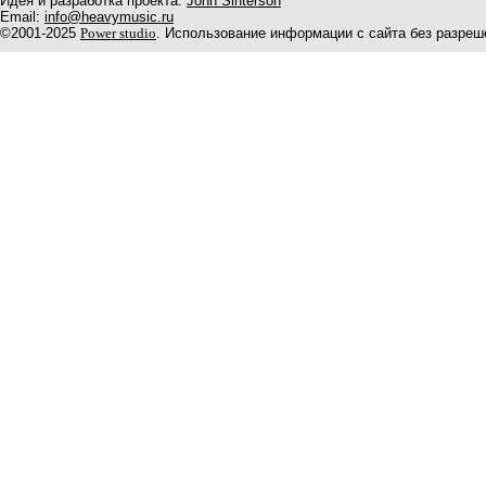
Идея и разработка проекта:
John Sinterson
Email:
info@heavymusic.ru
©2001-2025
Power studio
. Использование информации с сайта без разреш