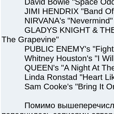
David Bowie "Space Oddi
JIMI HENDRIX "Band Of 
NIRVANA's "Nevermind"
GLADYS KNIGHT & THE PIPS
The Grapevine"
PUBLIC ENEMY's "Fight 
Whitney Houston's "I Will 
QUEEN's "A Night At The
Linda Ronstad "Heart Lik
Sam Cooke's "Bring It On
Помимо вышеперечислен