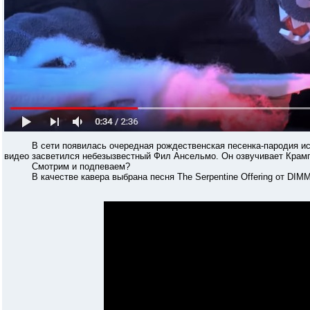
В сети появилась очередная рождественская песенка-пародия испол
видео засветился небезызвестный Фил Ансельмо. Он озвучивает Крам
Смотрим и подпеваем?
В качестве кавера выбрана песня The Serpentine Offering от DIM