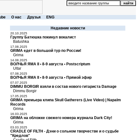
ube
О нас
Друзья
ENG
Недавние новости
20.10.2025
Группу Батюшка покинул вокалист
Batushka
17.08.2025
GRIMA едет в большой тур по России!
Grima
14.08.2025
ВОЛЧЬЯ ЯМА II • 8-9 августа • Postscriptum
Ultar
07.08.2025
ВОЛЧЬЯ ЯМА II • 8-9 августа • Прямой эфир
07.07.2025
DIMMU BORGIR взяли в состав нового гитариста Damage
Dimmu Borgir
17.05.2025
GRIMA премьера клипа Skull Gatherers (Live Video) | Napalm
Records
Grima
16.03.2025
GRIMA на обложке свежего номера журнала Dark City!
Grima
03.03.2025
CRADLE OF FILTH - Дэни о сольном творчестве и о судьбе
"Кредлов"