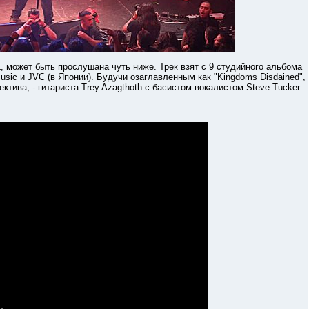
жет быть прослушана чуть ниже. Трек взят с 9 студийного альбома
Music и JVC (в Японии). Будучи озаглавленным как "Kingdoms Disdained",
ктива, - гитариста Trey Azagthoth с басистом-вокалистом Steve Tucker.