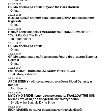
Cradle of Filth
28.02.2025
GRIMA премьера клипа Beyond the Dark Horizon
Grima
28.02.2025
Вышел новый альбом красноярцев GRIMA под названием
Nightside
Grima
30.01.2025
Новый клип шведских металлисток THUNDERMOTHER
"Can’t Put Out The Fire"
Thundermother
17.01.2025
GRIMA премьера клипа!
Grima
26.12.2024
GRIMA заявлена в лайн-ап крупнейшего фестиваля Европы
Hellfest
Grima
12.12.2024
PATRIARKH - Bathuska 2.0 МИНИ ИНТЕРВЬЮ
Batushka
Patriarkh
,
08.12.2024
ARCH ENEMY - обложка нового альбома Blood Dynasty и
видео!
Arch Enemy
08.12.2024
MY DYING BRIDE привлекли вокалиста SWALLOW THE SUN
Микко Котамяки для предстоящих выступлений
Swallow the Sun
My Dying Bride
,
08.12.2024
IRON MAIDEN оставил барабанщик Нико МакБрэйн