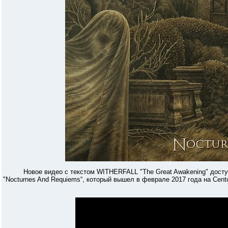
Новое видео с текстом WITHERFALL "The Great Awakening" доступно
"Nocturnes And Requiems“, который вышел в феврале 2017 года на Centu