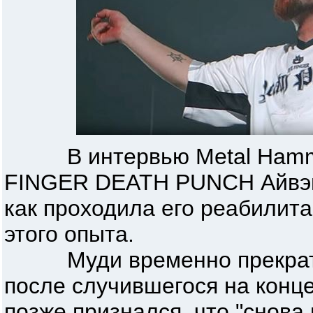
В интервью Metal Hamme
FINGER DEATH PUNCH Айвэн 
как проходила его реабилита
этого опыта.
Муди временно прекратил
после случившегося на конц
позже признался, что "снова 