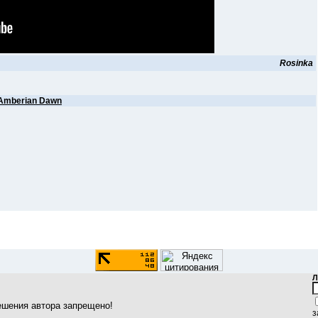
Rosinka
Amberian Dawn
Л
ешения автора запрещено!
з