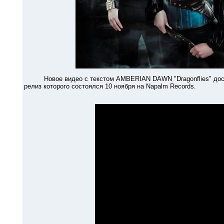
Новое видео с текстом AMBERIAN DAWN "Dragonflies" доступно
релиз которого состоялся 10 ноября на Napalm Records.