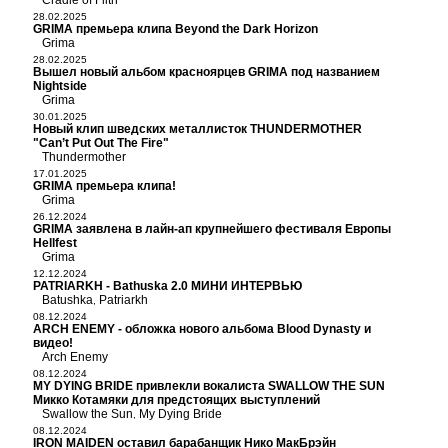
Cradle of Filth
28.02.2025
GRIMA премьера клипа Beyond the Dark Horizon
Grima
28.02.2025
Вышел новый альбом красноярцев GRIMA под названием
Nightside
Grima
30.01.2025
Новый клип шведских металлисток THUNDERMOTHER
"Can’t Put Out The Fire"
Thundermother
17.01.2025
GRIMA премьера клипа!
Grima
26.12.2024
GRIMA заявлена в лайн-ап крупнейшего фестиваля Европы
Hellfest
Grima
12.12.2024
PATRIARKH - Bathuska 2.0 МИНИ ИНТЕРВЬЮ
Batushka
Patriarkh
,
08.12.2024
ARCH ENEMY - обложка нового альбома Blood Dynasty и
видео!
Arch Enemy
08.12.2024
MY DYING BRIDE привлекли вокалиста SWALLOW THE SUN
Микко Котамяки для предстоящих выступлений
Swallow the Sun
My Dying Bride
,
08.12.2024
IRON MAIDEN оставил барабанщик Нико МакБрэйн