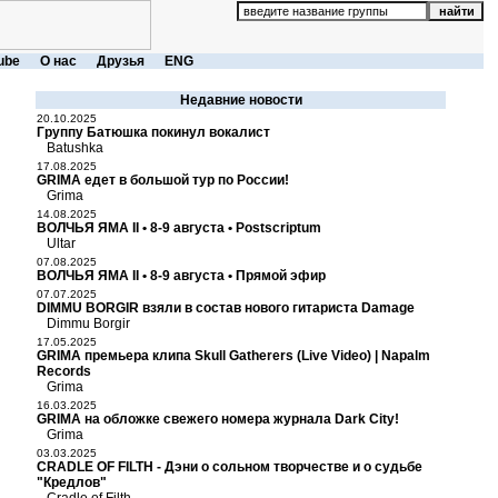
ube
О нас
Друзья
ENG
Недавние новости
20.10.2025
Группу Батюшка покинул вокалист
Batushka
17.08.2025
GRIMA едет в большой тур по России!
Grima
14.08.2025
ВОЛЧЬЯ ЯМА II • 8-9 августа • Postscriptum
Ultar
07.08.2025
ВОЛЧЬЯ ЯМА II • 8-9 августа • Прямой эфир
07.07.2025
DIMMU BORGIR взяли в состав нового гитариста Damage
Dimmu Borgir
17.05.2025
GRIMA премьера клипа Skull Gatherers (Live Video) | Napalm
Records
Grima
16.03.2025
GRIMA на обложке свежего номера журнала Dark City!
Grima
03.03.2025
CRADLE OF FILTH - Дэни о сольном творчестве и о судьбе
"Кредлов"