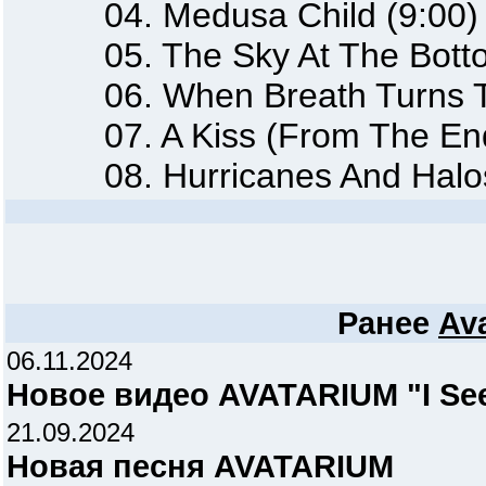
04. Medusa Child (9:00)
05. The Sky At The Bottom
06. When Breath Turns To 
07. A Kiss (From The End O
08. Hurricanes And Halos
Ранее
Av
06.11.2024
Новое видео AVATARIUM "I See 
21.09.2024
Новая песня AVATARIUM