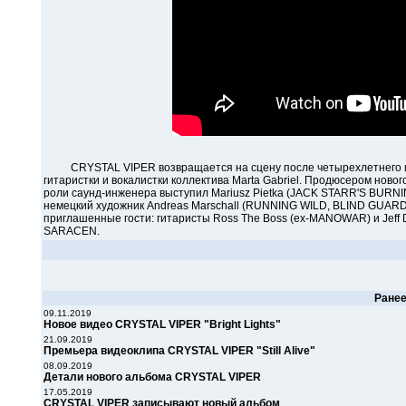
CRYSTAL VIPER возвращается на сцену после четырехлетнего пер
гитаристки и вокалистки коллектива Marta Gabriel. Продюсером нов
роли саунд-инженера выступил Mariusz Pietka (JACK STARR'S BUR
немецкий художник Andreas Marschall (RUNNING WILD, BLIND GUARDI
приглашенные гости: гитаристы Ross The Boss (ex-MANOWAR) и Jeff D
SARACEN.
Ране
09.11.2019
Новое видео CRYSTAL VIPER "Bright Lights"
21.09.2019
Премьера видеоклипа CRYSTAL VIPER "Still Alive"
08.09.2019
Детали нового альбома CRYSTAL VIPER
17.05.2019
CRYSTAL VIPER записывают новый альбом