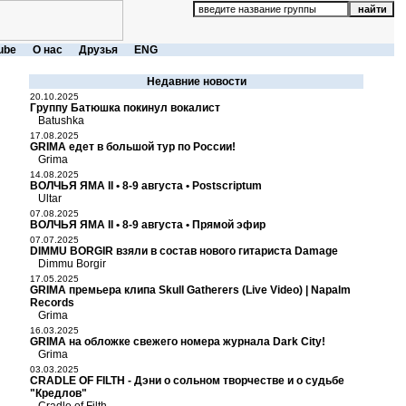
ube
О нас
Друзья
ENG
Недавние новости
20.10.2025
Группу Батюшка покинул вокалист
Batushka
17.08.2025
GRIMA едет в большой тур по России!
Grima
14.08.2025
ВОЛЧЬЯ ЯМА II • 8-9 августа • Postscriptum
Ultar
07.08.2025
ВОЛЧЬЯ ЯМА II • 8-9 августа • Прямой эфир
07.07.2025
DIMMU BORGIR взяли в состав нового гитариста Damage
Dimmu Borgir
17.05.2025
GRIMA премьера клипа Skull Gatherers (Live Video) | Napalm
Records
Grima
16.03.2025
GRIMA на обложке свежего номера журнала Dark City!
Grima
03.03.2025
CRADLE OF FILTH - Дэни о сольном творчестве и о судьбе
"Кредлов"