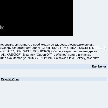
ерыва, связанного с проблемами со здоровьем основательницы,
ого материала стал Bart Gabriel (CIRITH UNGOL, MYTHRA и SACRED STEEL). В
NING STARR, LONEWOLF, MORTICIAN). Обложку нарисовал легендарный
AN, KREATOR). В записи "Queen Of The Witches" приняли участие
unn aka Mantas (VENOM / VENOM INC.), а также Steve Bettney, вокалист
The Sinner
е
Crystal Viper