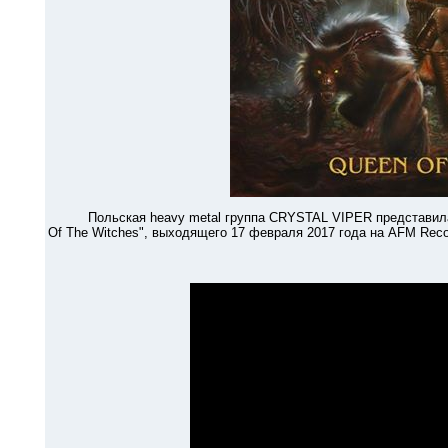
Польская heavy metal группа CRYSTAL VIPER представила кл
Of The Witches", выходящего 17 февраля 2017 года на AFM Reco