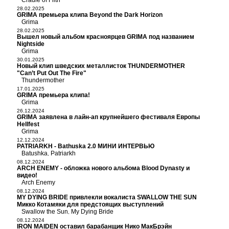
Cradle of Filth
28.02.2025
GRIMA премьера клипа Beyond the Dark Horizon
Grima
28.02.2025
Вышел новый альбом красноярцев GRIMA под названием
Nightside
Grima
30.01.2025
Новый клип шведских металлисток THUNDERMOTHER
"Can’t Put Out The Fire"
Thundermother
17.01.2025
GRIMA премьера клипа!
Grima
26.12.2024
GRIMA заявлена в лайн-ап крупнейшего фестиваля Европы
Hellfest
Grima
12.12.2024
PATRIARKH - Bathuska 2.0 МИНИ ИНТЕРВЬЮ
Batushka
Patriarkh
,
08.12.2024
ARCH ENEMY - обложка нового альбома Blood Dynasty и
видео!
Arch Enemy
08.12.2024
MY DYING BRIDE привлекли вокалиста SWALLOW THE SUN
Микко Котамяки для предстоящих выступлений
Swallow the Sun
My Dying Bride
,
08.12.2024
IRON MAIDEN оставил барабанщик Нико МакБрэйн