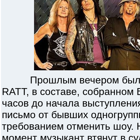
Прошлым вечером был от
RATT, в составе, собранном B
часов до начала выступлени
письмо от бывших одногруппн
требованием отменить шоу. 
момент музыкант втянут в с