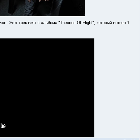
от трек взят с альбома "Theories Of Flight", который вышел 1