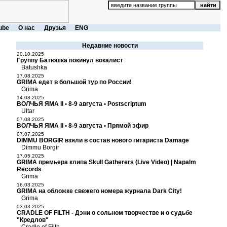
ube
О нас
Друзья
ENG
Недавние новости
20.10.2025
Группу Батюшка покинул вокалист
Batushka
17.08.2025
GRIMA едет в большой тур по России!
Grima
14.08.2025
ВОЛЧЬЯ ЯМА II • 8-9 августа • Postscriptum
Ultar
07.08.2025
ВОЛЧЬЯ ЯМА II • 8-9 августа • Прямой эфир
07.07.2025
DIMMU BORGIR взяли в состав нового гитариста Damage
Dimmu Borgir
17.05.2025
GRIMA премьера клипа Skull Gatherers (Live Video) | Napalm
Records
Grima
16.03.2025
GRIMA на обложке свежего номера журнала Dark City!
Grima
03.03.2025
CRADLE OF FILTH - Дэни о сольном творчестве и о судьбе
"Кредлов"