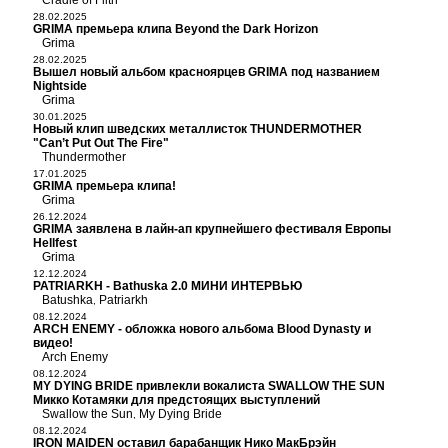
Cradle of Filth
28.02.2025
GRIMA премьера клипа Beyond the Dark Horizon
Grima
28.02.2025
Вышел новый альбом красноярцев GRIMA под названием
Nightside
Grima
30.01.2025
Новый клип шведских металлисток THUNDERMOTHER
"Can’t Put Out The Fire"
Thundermother
17.01.2025
GRIMA премьера клипа!
Grima
26.12.2024
GRIMA заявлена в лайн-ап крупнейшего фестиваля Европы
Hellfest
Grima
12.12.2024
PATRIARKH - Bathuska 2.0 МИНИ ИНТЕРВЬЮ
Batushka
Patriarkh
,
08.12.2024
ARCH ENEMY - обложка нового альбома Blood Dynasty и
видео!
Arch Enemy
08.12.2024
MY DYING BRIDE привлекли вокалиста SWALLOW THE SUN
Микко Котамяки для предстоящих выступлений
Swallow the Sun
My Dying Bride
,
08.12.2024
IRON MAIDEN оставил барабанщик Нико МакБрэйн