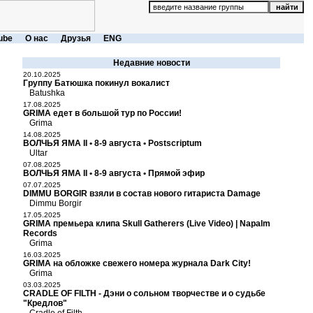
ube
О нас
Друзья
ENG
Недавние новости
20.10.2025
Группу Батюшка покинул вокалист
Batushka
17.08.2025
GRIMA едет в большой тур по России!
Grima
14.08.2025
ВОЛЧЬЯ ЯМА II • 8-9 августа • Postscriptum
Ultar
07.08.2025
ВОЛЧЬЯ ЯМА II • 8-9 августа • Прямой эфир
07.07.2025
DIMMU BORGIR взяли в состав нового гитариста Damage
Dimmu Borgir
17.05.2025
GRIMA премьера клипа Skull Gatherers (Live Video) | Napalm
Records
Grima
16.03.2025
GRIMA на обложке свежего номера журнала Dark City!
Grima
03.03.2025
CRADLE OF FILTH - Дэни о сольном творчестве и о судьбе
"Кредлов"