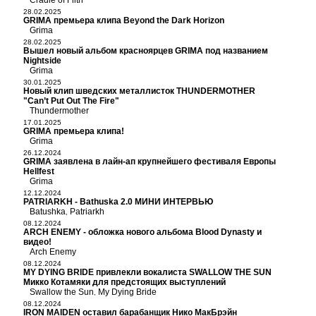
Cradle of Filth
28.02.2025
GRIMA премьера клипа Beyond the Dark Horizon
Grima
28.02.2025
Вышел новый альбом красноярцев GRIMA под названием
Nightside
Grima
30.01.2025
Новый клип шведских металлисток THUNDERMOTHER
"Can’t Put Out The Fire"
Thundermother
17.01.2025
GRIMA премьера клипа!
Grima
26.12.2024
GRIMA заявлена в лайн-ап крупнейшего фестиваля Европы
Hellfest
Grima
12.12.2024
PATRIARKH - Bathuska 2.0 МИНИ ИНТЕРВЬЮ
Batushka
Patriarkh
,
08.12.2024
ARCH ENEMY - обложка нового альбома Blood Dynasty и
видео!
Arch Enemy
08.12.2024
MY DYING BRIDE привлекли вокалиста SWALLOW THE SUN
Микко Котамяки для предстоящих выступлений
Swallow the Sun
My Dying Bride
,
08.12.2024
IRON MAIDEN оставил барабанщик Нико МакБрэйн