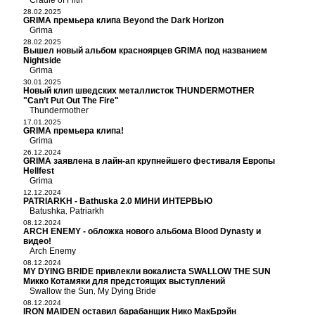
Cradle of Filth
28.02.2025
GRIMA премьера клипа Beyond the Dark Horizon
Grima
28.02.2025
Вышел новый альбом красноярцев GRIMA под названием
Nightside
Grima
30.01.2025
Новый клип шведских металлисток THUNDERMOTHER
"Can’t Put Out The Fire"
Thundermother
17.01.2025
GRIMA премьера клипа!
Grima
26.12.2024
GRIMA заявлена в лайн-ап крупнейшего фестиваля Европы
Hellfest
Grima
12.12.2024
PATRIARKH - Bathuska 2.0 МИНИ ИНТЕРВЬЮ
Batushka
Patriarkh
,
08.12.2024
ARCH ENEMY - обложка нового альбома Blood Dynasty и
видео!
Arch Enemy
08.12.2024
MY DYING BRIDE привлекли вокалиста SWALLOW THE SUN
Микко Котамяки для предстоящих выступлений
Swallow the Sun
My Dying Bride
,
08.12.2024
IRON MAIDEN оставил барабанщик Нико МакБрэйн