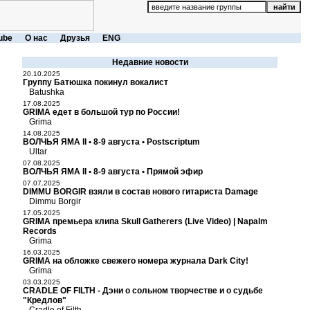
ube
О нас
Друзья
ENG
Недавние новости
20.10.2025
Группу Батюшка покинул вокалист
Batushka
17.08.2025
GRIMA едет в большой тур по России!
Grima
14.08.2025
ВОЛЧЬЯ ЯМА II • 8-9 августа • Postscriptum
Ultar
07.08.2025
ВОЛЧЬЯ ЯМА II • 8-9 августа • Прямой эфир
07.07.2025
DIMMU BORGIR взяли в состав нового гитариста Damage
Dimmu Borgir
17.05.2025
GRIMA премьера клипа Skull Gatherers (Live Video) | Napalm
Records
Grima
16.03.2025
GRIMA на обложке свежего номера журнала Dark City!
Grima
03.03.2025
CRADLE OF FILTH - Дэни о сольном творчестве и о судьбе
"Кредлов"