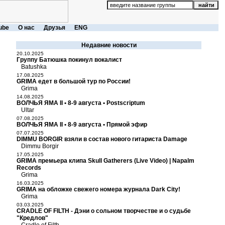
ube
О нас
Друзья
ENG
Недавние новости
20.10.2025
Группу Батюшка покинул вокалист
Batushka
17.08.2025
GRIMA едет в большой тур по России!
Grima
14.08.2025
ВОЛЧЬЯ ЯМА II • 8-9 августа • Postscriptum
Ultar
07.08.2025
ВОЛЧЬЯ ЯМА II • 8-9 августа • Прямой эфир
07.07.2025
DIMMU BORGIR взяли в состав нового гитариста Damage
Dimmu Borgir
17.05.2025
GRIMA премьера клипа Skull Gatherers (Live Video) | Napalm
Records
Grima
16.03.2025
GRIMA на обложке свежего номера журнала Dark City!
Grima
03.03.2025
CRADLE OF FILTH - Дэни о сольном творчестве и о судьбе
"Кредлов"