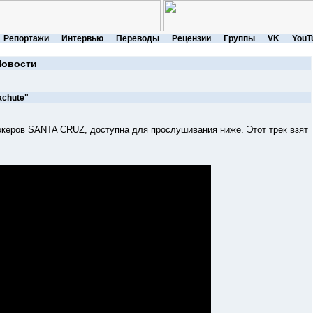
Репортажи
Интервью
Переводы
Рецензии
Группы
VK
YouT
Новости
achute"
керов SANTA СRUZ, доступна для прослушивания ниже. Этот трек взят