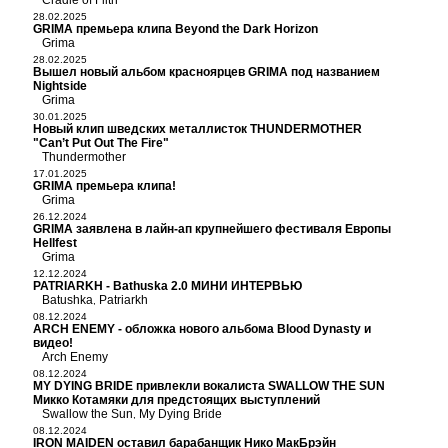
Cradle of Filth
28.02.2025
GRIMA премьера клипа Beyond the Dark Horizon
Grima
28.02.2025
Вышел новый альбом красноярцев GRIMA под названием
Nightside
Grima
30.01.2025
Новый клип шведских металлисток THUNDERMOTHER
"Can’t Put Out The Fire"
Thundermother
17.01.2025
GRIMA премьера клипа!
Grima
26.12.2024
GRIMA заявлена в лайн-ап крупнейшего фестиваля Европы
Hellfest
Grima
12.12.2024
PATRIARKH - Bathuska 2.0 МИНИ ИНТЕРВЬЮ
Batushka
Patriarkh
,
08.12.2024
ARCH ENEMY - обложка нового альбома Blood Dynasty и
видео!
Arch Enemy
08.12.2024
MY DYING BRIDE привлекли вокалиста SWALLOW THE SUN
Микко Котамяки для предстоящих выступлений
Swallow the Sun
My Dying Bride
,
08.12.2024
IRON MAIDEN оставил барабанщик Нико МакБрэйн