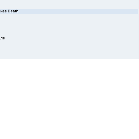
анее
Death
иле