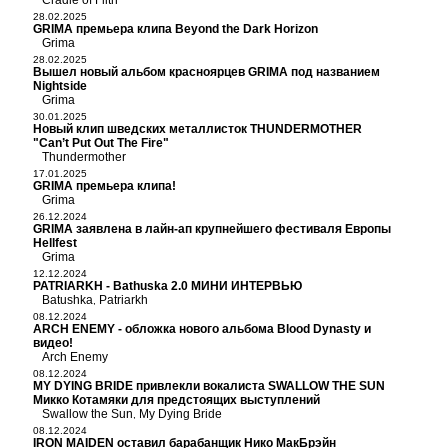
Cradle of Filth
28.02.2025
GRIMA премьера клипа Beyond the Dark Horizon
Grima
28.02.2025
Вышел новый альбом красноярцев GRIMA под названием
Nightside
Grima
30.01.2025
Новый клип шведских металлисток THUNDERMOTHER
"Can’t Put Out The Fire"
Thundermother
17.01.2025
GRIMA премьера клипа!
Grima
26.12.2024
GRIMA заявлена в лайн-ап крупнейшего фестиваля Европы
Hellfest
Grima
12.12.2024
PATRIARKH - Bathuska 2.0 МИНИ ИНТЕРВЬЮ
Batushka
Patriarkh
,
08.12.2024
ARCH ENEMY - обложка нового альбома Blood Dynasty и
видео!
Arch Enemy
08.12.2024
MY DYING BRIDE привлекли вокалиста SWALLOW THE SUN
Микко Котамяки для предстоящих выступлений
Swallow the Sun
My Dying Bride
,
08.12.2024
IRON MAIDEN оставил барабанщик Нико МакБрэйн