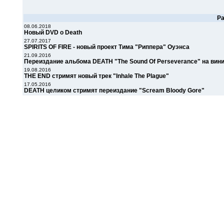
Р
08.06.2018
Новый DVD о Death
27.07.2017
SPIRITS OF FIRE - новый проект Тима "Риппера" Оуэнса
21.09.2016
Переиздание альбома DEATH "The Sound Of Perseverance" на вин
19.08.2016
THE END стримят новый трек "Inhale The Plague"
17.05.2016
DEATH целиком стримят переиздание "Scream Bloody Gore"