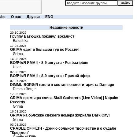
ube
О нас
Друзья
ENG
Недавние новости
20.10.2025
Группу Батюшка покинул вокалист
Batushka
17.08.2025
GRIMA едет в большой тур по России!
Grima
14.08.2025
ВОЛЧЬЯ ЯМА II • 8-9 августа • Postscriptum
Ultar
07.08.2025
ВОЛЧЬЯ ЯМА II • 8-9 августа • Прямой эфир
07.07.2025
DIMMU BORGIR взяли в состав нового гитариста Damage
Dimmu Borgir
17.05.2025
GRIMA премьера клипа Skull Gatherers (Live Video) | Napalm
Records
Grima
16.03.2025
GRIMA на обложке свежего номера журнала Dark City!
Grima
03.03.2025
CRADLE OF FILTH - Дэни о сольном творчестве и о судьбе
"Кредлов"