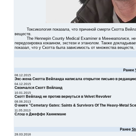
Токсикология показала, что причиной смерти Скотта Вейлан
веществ.
The Hennepin County Medical Examiner в Миннеаполисе, непо
передозировка кокаином, экстези и этанолом. Также докладывает
показал, что у Скотта была зависимость от множества веществ
Ранее
08.12.2015
Экс-жена Скотта Вейланда написала открытое письмо в редакцию 
04.12.2015
Скончался Скотт Вейланд
10.01.2015
Скотт Вейланд не против вернуться в Velvet Revolver
08.06.2013
О книге "Cemetary Gates: Saints & Survivors Of The Heavy-Metal Sc
11.05.2013
Слэш о Джеффе Ханнемане
Ранее
St
28.03.2016