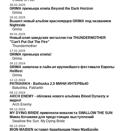
Cradle of Filth
28.02.2025
GRIMA премьера клипа Beyond the Dark Horizon
Grima
28.02.2025
Вышел новый альбом красноярцев GRIMA под названием
Nightside
Grima
30.01.2025
Новый клип шведских металлисток THUNDERMOTHER
"Can’t Put Out The Fire"
Thundermother
17.01.2025
GRIMA премьера клипа!
Grima
26.12.2024
GRIMA заявлена в лайн-ап крупнейшего фестиваля Европы
Hellfest
Grima
12.12.2024
PATRIARKH - Bathuska 2.0 МИНИ ИНТЕРВЬЮ
Batushka
Patriarkh
,
08.12.2024
ARCH ENEMY - обложка нового альбома Blood Dynasty и
видео!
Arch Enemy
08.12.2024
MY DYING BRIDE привлекли вокалиста SWALLOW THE SUN
Микко Котамяки для предстоящих выступлений
Swallow the Sun
My Dying Bride
,
08.12.2024
IRON MAIDEN оставил барабанщик Нико МакБрэйн