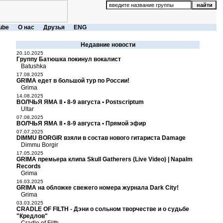
ube
О нас
Друзья
ENG
Недавние новости
20.10.2025
Группу Батюшка покинул вокалист
Batushka
17.08.2025
GRIMA едет в большой тур по России!
Grima
14.08.2025
ВОЛЧЬЯ ЯМА II • 8-9 августа • Postscriptum
Ultar
07.08.2025
ВОЛЧЬЯ ЯМА II • 8-9 августа • Прямой эфир
07.07.2025
DIMMU BORGIR взяли в состав нового гитариста Damage
Dimmu Borgir
17.05.2025
GRIMA премьера клипа Skull Gatherers (Live Video) | Napalm
Records
Grima
16.03.2025
GRIMA на обложке свежего номера журнала Dark City!
Grima
03.03.2025
CRADLE OF FILTH - Дэни о сольном творчестве и о судьбе
"Кредлов"