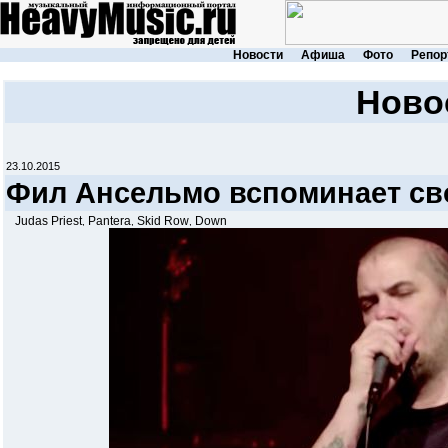
Новости
Афиша
Фото
Репор
Ново
23.10.2015
Фил Ансельмо вспоминает св
Judas Priest
Pantera
Skid Row
Down
,
,
,