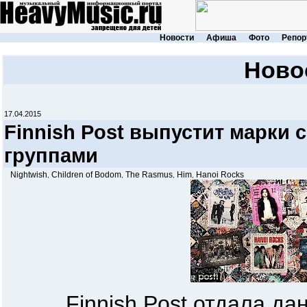
Новости
Афиша
Фото
Репор
Ново
17.04.2015
Finnish Post выпустит марки
группами
Nightwish
Children of Bodom
The Rasmus
Him
Hanoi Rocks
,
,
,
,
Finnish Post отдала дань