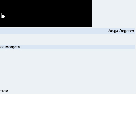
Helga Degteva
нее
Morgoth
истом