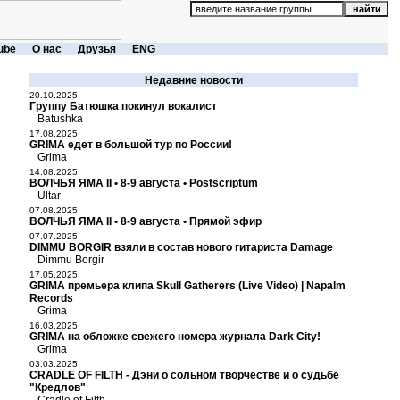
ube
О нас
Друзья
ENG
Недавние новости
20.10.2025
Группу Батюшка покинул вокалист
Batushka
17.08.2025
GRIMA едет в большой тур по России!
Grima
14.08.2025
ВОЛЧЬЯ ЯМА II • 8-9 августа • Postscriptum
Ultar
07.08.2025
ВОЛЧЬЯ ЯМА II • 8-9 августа • Прямой эфир
07.07.2025
DIMMU BORGIR взяли в состав нового гитариста Damage
Dimmu Borgir
17.05.2025
GRIMA премьера клипа Skull Gatherers (Live Video) | Napalm
Records
Grima
16.03.2025
GRIMA на обложке свежего номера журнала Dark City!
Grima
03.03.2025
CRADLE OF FILTH - Дэни о сольном творчестве и о судьбе
"Кредлов"