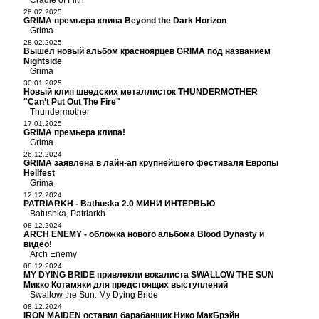
Cradle of Filth
28.02.2025
GRIMA премьера клипа Beyond the Dark Horizon
Grima
28.02.2025
Вышел новый альбом красноярцев GRIMA под названием
Nightside
Grima
30.01.2025
Новый клип шведских металлисток THUNDERMOTHER
"Can’t Put Out The Fire"
Thundermother
17.01.2025
GRIMA премьера клипа!
Grima
26.12.2024
GRIMA заявлена в лайн-ап крупнейшего фестиваля Европы
Hellfest
Grima
12.12.2024
PATRIARKH - Bathuska 2.0 МИНИ ИНТЕРВЬЮ
Batushka
Patriarkh
,
08.12.2024
ARCH ENEMY - обложка нового альбома Blood Dynasty и
видео!
Arch Enemy
08.12.2024
MY DYING BRIDE привлекли вокалиста SWALLOW THE SUN
Микко Котамяки для предстоящих выступлений
Swallow the Sun
My Dying Bride
,
08.12.2024
IRON MAIDEN оставил барабанщик Нико МакБрэйн