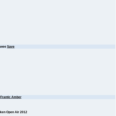
анее
Save
е
Frantic Amber
en Open Air 2012