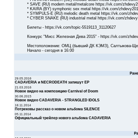
* SAVE (RU) modern metal/metalcore https://vk.com/zhdevy2
* KAIRA (BY) symphonic sex metal https://vk.com/zhdevy201
* SYMPULS-E (RU) melodic death metal https://vk.com/zhdev
* CYBER SNAKE (RU) industrial metal https://vk.com/zhdevy
Билеты - https://vk.com/topic-5519113_31120627
Конкурс "Мисс Железная Дева 2015" - https://vk.com/zhdev
Местоположение: ОМЦ (бывший ДК КЭМЗ), Салтыкова-Щедри
Начало - сегодня в 16:00
Ран
29.05.2016
CADAVERIA и NECRODEATH запишут ЕР
21.03.2016
Новое видео на композицию Carnival of Doom
30.06.2015
Новое видео CADAVERIA - STRANGLED IDOLS
18.11.2014
Потрековы рассказ о новом альбома SILENCE
05.11.2014
Официальный трейлер нового альбома CADAVERIA
Р