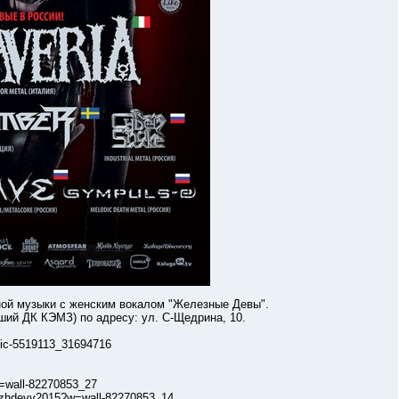
музыки с женским вокалом "Железные Девы".
й ДК КЭМЗ) по адресу: ул. С-Щедрина, 10.
c-5519113_31694716
wall-82270853_27
hdevy2015?w=wall-82270853_14