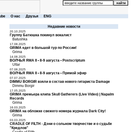
ube
О нас
Друзья
ENG
Недавние новости
20.10.2025
Группу Батюшка покинул вокалист
Batushka
17.08.2025
GRIMA едет в большой тур по России!
Grima
14.08.2025
ВОЛЧЬЯ ЯМА II • 8-9 августа • Postscriptum
Ultar
07.08.2025
ВОЛЧЬЯ ЯМА II • 8-9 августа • Прямой эфир
07.07.2025
DIMMU BORGIR взяли в состав нового гитариста Damage
Dimmu Borgir
17.05.2025
GRIMA премьера клипа Skull Gatherers (Live Video) | Napalm
Records
Grima
16.03.2025
GRIMA на обложке свежего номера журнала Dark City!
Grima
03.03.2025
CRADLE OF FILTH - Дэни о сольном творчестве и о судьбе
"Кредлов"