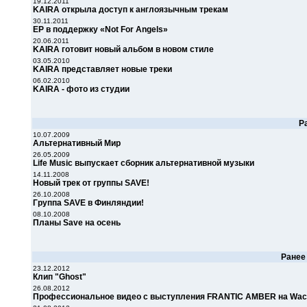
19.12.2011
KAIRA открыла доступ к англоязычным трекам
30.11.2011
EP в поддержку «Not For Angels»
20.06.2011
KAIRA готовит новый альбом в новом стиле
03.05.2010
KAIRA представляет новые треки
06.02.2010
KAIRA - фото из студии
Р
10.07.2009
Альтернативный Мир
26.05.2009
Life Music выпускает сборник альтернативной музыки
14.11.2008
Новый трек от группы SAVE!
26.10.2008
Группа SAVE в Финляндии!
08.10.2008
Планы Save на осень
Ране
23.12.2012
Клип "Ghost"
26.08.2012
Профессиональное видео с выступления FRANTIC AMBER на Wack