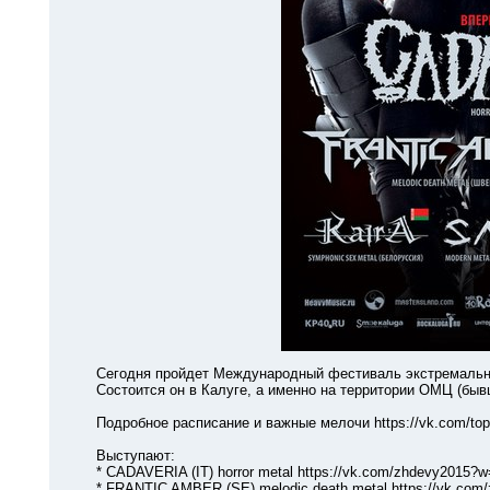
Сегодня пройдет Международный фестиваль экстремальной 
Состоится он в Калуге, а именно на территории ОМЦ (бывши
Подробное расписание и важные мелочи https://vk.com/topi
Выступают:
* CADAVERIA (IT) horror metal https://vk.com/zhdevy2015?w=
* FRANTIC AMBER (SE) melodic death metal https://vk.com/z