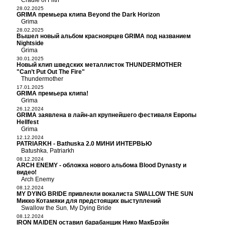
Cradle of Filth
28.02.2025
GRIMA премьера клипа Beyond the Dark Horizon
Grima
28.02.2025
Вышел новый альбом красноярцев GRIMA под названием
Nightside
Grima
30.01.2025
Новый клип шведских металлисток THUNDERMOTHER
"Can’t Put Out The Fire"
Thundermother
17.01.2025
GRIMA премьера клипа!
Grima
26.12.2024
GRIMA заявлена в лайн-ап крупнейшего фестиваля Европы
Hellfest
Grima
12.12.2024
PATRIARKH - Bathuska 2.0 МИНИ ИНТЕРВЬЮ
Batushka
Patriarkh
,
08.12.2024
ARCH ENEMY - обложка нового альбома Blood Dynasty и
видео!
Arch Enemy
08.12.2024
MY DYING BRIDE привлекли вокалиста SWALLOW THE SUN
Микко Котамяки для предстоящих выступлений
Swallow the Sun
My Dying Bride
,
08.12.2024
IRON MAIDEN оставил барабанщик Нико МакБрэйн