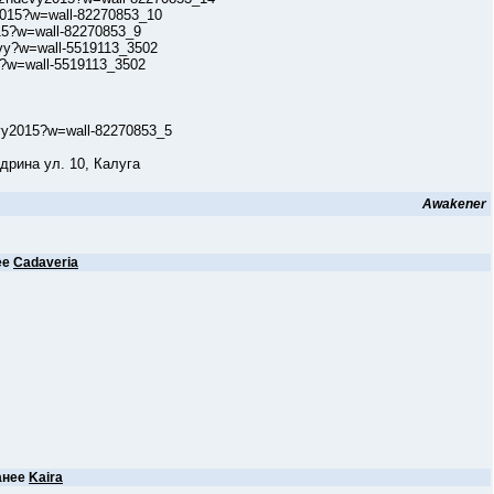
015?w=wall-82270853_10
5?w=wall-82270853_9
y?w=wall-5519113_3502
?w=wall-5519113_3502
y2015?w=wall-82270853_5
на ул. 10, Калуга
Awakener
ее
Cadaveria
анее
Kaira