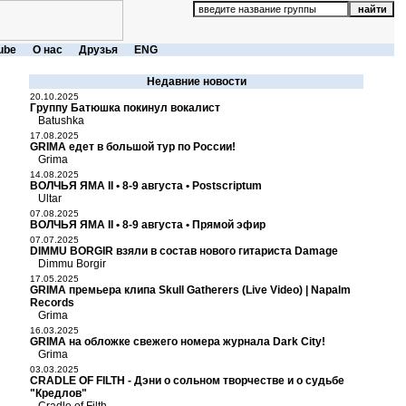
ube
О нас
Друзья
ENG
Недавние новости
20.10.2025
Группу Батюшка покинул вокалист
Batushka
17.08.2025
GRIMA едет в большой тур по России!
Grima
14.08.2025
ВОЛЧЬЯ ЯМА II • 8-9 августа • Postscriptum
Ultar
07.08.2025
ВОЛЧЬЯ ЯМА II • 8-9 августа • Прямой эфир
07.07.2025
DIMMU BORGIR взяли в состав нового гитариста Damage
Dimmu Borgir
17.05.2025
GRIMA премьера клипа Skull Gatherers (Live Video) | Napalm
Records
Grima
16.03.2025
GRIMA на обложке свежего номера журнала Dark City!
Grima
03.03.2025
CRADLE OF FILTH - Дэни о сольном творчестве и о судьбе
"Кредлов"