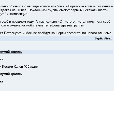
о объявила о выходе нового альбома. «Пиратские копии» поступят в
едзаказ на iTunes. Поклонники группы смогут первыми скачать шесть
ут 14 композиций.
ё в прошлом году. А композиция «С чистого листа» получила своё
 Тихого океана на мобильные телефоны друзей группы.
Петербурге и Москве пройдут концерты-презентации нового альбома.
Septic Flesh
Мумий Тролль
ь».
 Йосики Хаяси (X-Japan)
 Мумий Тролль
ке