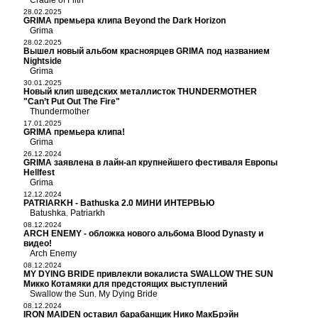
Cradle of Filth
28.02.2025
GRIMA премьера клипа Beyond the Dark Horizon
Grima
28.02.2025
Вышел новый альбом красноярцев GRIMA под названием
Nightside
Grima
30.01.2025
Новый клип шведских металлисток THUNDERMOTHER
"Can’t Put Out The Fire"
Thundermother
17.01.2025
GRIMA премьера клипа!
Grima
26.12.2024
GRIMA заявлена в лайн-ап крупнейшего фестиваля Европы
Hellfest
Grima
12.12.2024
PATRIARKH - Bathuska 2.0 МИНИ ИНТЕРВЬЮ
Batushka
Patriarkh
,
08.12.2024
ARCH ENEMY - обложка нового альбома Blood Dynasty и
видео!
Arch Enemy
08.12.2024
MY DYING BRIDE привлекли вокалиста SWALLOW THE SUN
Микко Котамяки для предстоящих выступлений
Swallow the Sun
My Dying Bride
,
08.12.2024
IRON MAIDEN оставил барабанщик Нико МакБрэйн