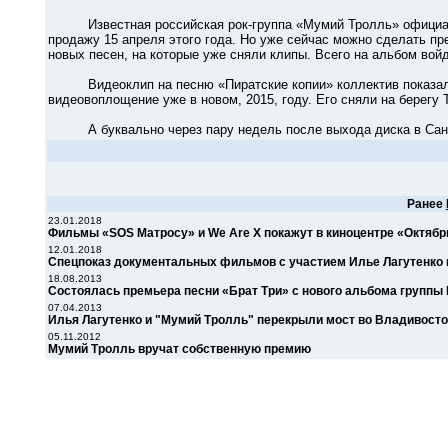
Известная российская рок-группа «Мумий Тролль» официальн
продажу 15 апреля этого года. Но уже сейчас можно сделать пр
новых песен, на которые уже сняли клипы. Всего на альбом войд
Видеоклип на песню «Пиратские копии» коллектив показал ещ
видеовоплощение уже в новом, 2015, году. Его сняли на берегу
А буквально через пару недель после выхода диска в Санкт-
Ранее
23.01.2018
Фильмы «SOS Матросу» и We Are X покажут в киноцентре «Октябр
12.01.2018
Спецпоказ документальных фильмов с участием Илье Лагутенко и
18.08.2013
Состоялась премьера песни «Брат Три» с нового альбома группы
07.04.2013
Илья Лагутенко и "Мумий Тролль" перекрыли мост во Владивосто
05.11.2012
Мумий Тролль вручат собственную премию