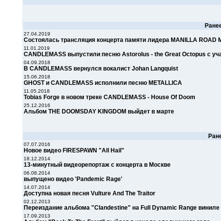
Ране
27.04.2019
Состоялась трансляция концерта памяти лидера MANILLA ROAD 
11.01.2019
CANDLEMASS выпустили песню Astorolus - the Great Octopus с у
04.09.2018
В CANDLEMASS вернулся вокалист Johan Langquist
15.06.2018
GHOST и CANDLEMASS исполнили песню METALLICA
11.05.2018
Tobias Forge в новом треке CANDLEMASS - House Of Doom
25.12.2016
Альбом THE DOOMSDAY KINGDOM выйдет в марте
Ран
07.07.2016
Новое видео FIRESPAWN "All Hail"
18.12.2014
13-минутный видеорепортаж с концерта в Москве
06.08.2014
выпущено видео 'Pandemic Rage'
14.07.2014
Доступна новая песня Vulture And The Traitor
02.12.2013
Переиздание альбома "Clandestine" на Full Dynamic Range виниле
17.09.2013