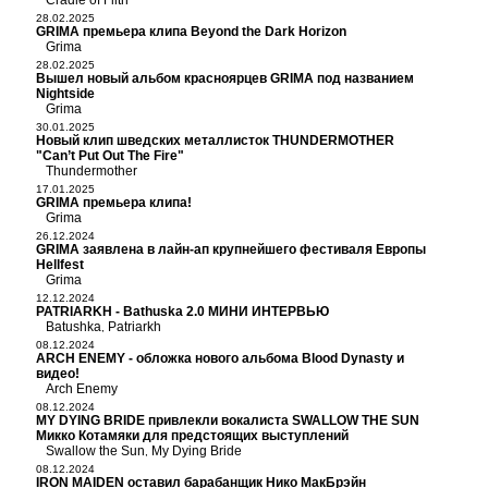
Cradle of Filth
28.02.2025
GRIMA премьера клипа Beyond the Dark Horizon
Grima
28.02.2025
Вышел новый альбом красноярцев GRIMA под названием
Nightside
Grima
30.01.2025
Новый клип шведских металлисток THUNDERMOTHER
"Can’t Put Out The Fire"
Thundermother
17.01.2025
GRIMA премьера клипа!
Grima
26.12.2024
GRIMA заявлена в лайн-ап крупнейшего фестиваля Европы
Hellfest
Grima
12.12.2024
PATRIARKH - Bathuska 2.0 МИНИ ИНТЕРВЬЮ
Batushka
Patriarkh
,
08.12.2024
ARCH ENEMY - обложка нового альбома Blood Dynasty и
видео!
Arch Enemy
08.12.2024
MY DYING BRIDE привлекли вокалиста SWALLOW THE SUN
Микко Котамяки для предстоящих выступлений
Swallow the Sun
My Dying Bride
,
08.12.2024
IRON MAIDEN оставил барабанщик Нико МакБрэйн