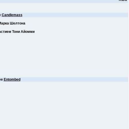
е
Candlemass
Марка Шелтона
частием Тони Айомми
ее
Entombed