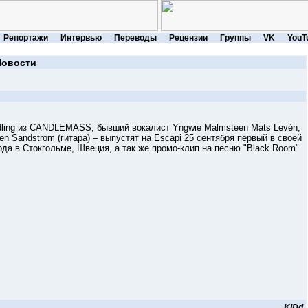
Репортажи
Интервью
Переводы
Рецензии
Группы
VK
YouT
Новости
ing из CANDLEMASS, бывший вокалист Yngwie Malmsteen Mats Levén,
en Sandstrom (гитара) – выпустят на Escapi 25 сентября первый в своей
ода в Стокгольме, Швеция, а так же промо-клип на песню "Black Room"
KIDd