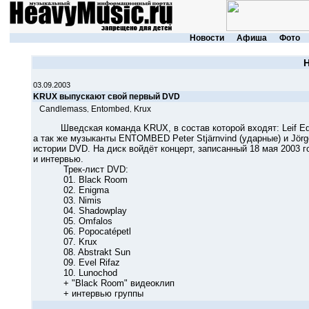
Новости
Афиша
Фото
03.09.2003
KRUX выпускают свой первый DVD
Candlemass
Entombed
Krux
,
,
Шведская команда KRUX, в состав которой входят: Leif Edl
а так же музыканты ENTOMBED Peter Stjärnvind (ударные) и Jörg
истории DVD. На диск войдёт концерт, записанный 18 мая 2003 г
и интервью.
Трек-лист DVD:
01. Black Room
02. Enigma
03. Nimis
04. Shadowplay
05. Omfalos
06. Popocatépetl
07. Krux
08. Abstrakt Sun
09. Evel Rifaz
10. Lunochod
+ "Black Room" видеоклип
+ интервью группы