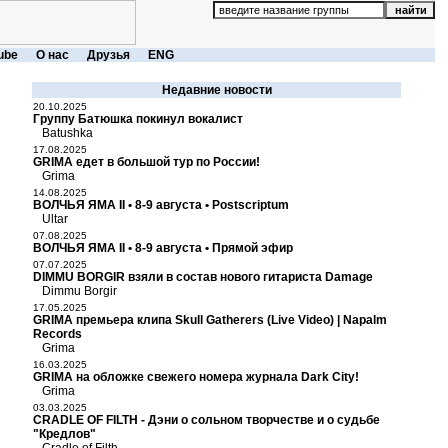
ube
О нас
Друзья
ENG
Недавние новости
20.10.2025
Группу Батюшка покинул вокалист
Batushka
17.08.2025
GRIMA едет в большой тур по России!
Grima
14.08.2025
ВОЛЧЬЯ ЯМА II • 8-9 августа • Postscriptum
Ultar
07.08.2025
ВОЛЧЬЯ ЯМА II • 8-9 августа • Прямой эфир
07.07.2025
DIMMU BORGIR взяли в состав нового гитариста Damage
Dimmu Borgir
17.05.2025
GRIMA премьера клипа Skull Gatherers (Live Video) | Napalm
Records
Grima
16.03.2025
GRIMA на обложке свежего номера журнала Dark City!
Grima
03.03.2025
CRADLE OF FILTH - Дэни о сольном творчестве и о судьбе
"Кредлов"