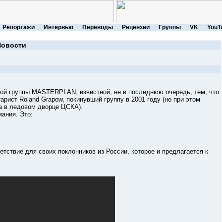
Репортажи
Интервью
Переводы
Рецензии
Группы
VK
YouT
Новости
группы MASTERPLAN, известной, не в последнюю очередь, тем, что
арист Roland Grapow, покинувший группу в 2001 году (но при этом
та в ледовом дворце ЦСКА).
ния. Это:
вие для своих поклонников из России, которое и предлагается к