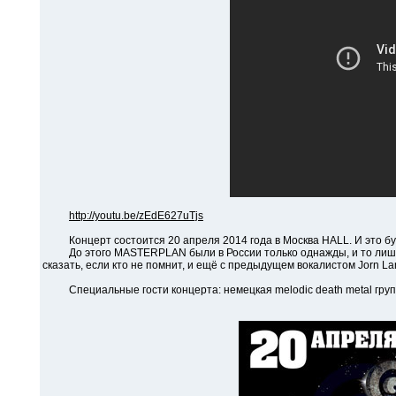
http://youtu.be/zEdE627uTjs
Концерт состоится 20 апреля 2014 года в Москва HALL. И это буде
До этого MASTERPLAN были в России только однажды, и то лишь в 
сказать, если кто не помнит, и ещё с предыдущем вокалистом Jorn La
Специальные гости концерта: немецкая melodic death metal групп