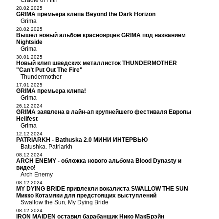
Cradle of Filth
28.02.2025
GRIMA премьера клипа Beyond the Dark Horizon
Grima
28.02.2025
Вышел новый альбом красноярцев GRIMA под названием
Nightside
Grima
30.01.2025
Новый клип шведских металлисток THUNDERMOTHER
"Can’t Put Out The Fire"
Thundermother
17.01.2025
GRIMA премьера клипа!
Grima
26.12.2024
GRIMA заявлена в лайн-ап крупнейшего фестиваля Европы
Hellfest
Grima
12.12.2024
PATRIARKH - Bathuska 2.0 МИНИ ИНТЕРВЬЮ
Batushka
Patriarkh
,
08.12.2024
ARCH ENEMY - обложка нового альбома Blood Dynasty и
видео!
Arch Enemy
08.12.2024
MY DYING BRIDE привлекли вокалиста SWALLOW THE SUN
Микко Котамяки для предстоящих выступлений
Swallow the Sun
My Dying Bride
,
08.12.2024
IRON MAIDEN оставил барабанщик Нико МакБрэйн