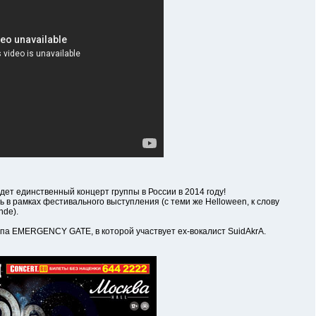
т единственный концерт группы в России в 2014 году!
рамках фестивального выступления (с теми же Helloween, к слову
nde).
а EMERGENCY GATE, в которой участвует ex-вокалист SuidAkrA.