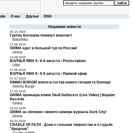
ube
О нас
Друзья
ENG
Недавние новости
20.10.2025
Группу Батюшка покинул вокалист
Batushka
17.08.2025
GRIMA едет в большой тур по России!
Grima
14.08.2025
ВОЛЧЬЯ ЯМА II • 8-9 августа • Postscriptum
Ultar
07.08.2025
ВОЛЧЬЯ ЯМА II • 8-9 августа • Прямой эфир
07.07.2025
DIMMU BORGIR взяли в состав нового гитариста Damage
Dimmu Borgir
17.05.2025
GRIMA премьера клипа Skull Gatherers (Live Video) | Napalm
Records
Grima
16.03.2025
GRIMA на обложке свежего номера журнала Dark City!
Grima
03.03.2025
CRADLE OF FILTH - Дэни о сольном творчестве и о судьбе
"Кредлов"