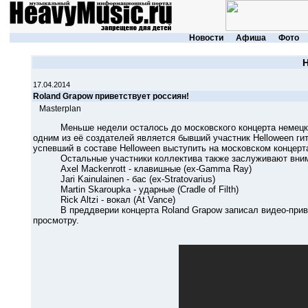
Новости
Афиша
Фото
17.04.2014
Roland Grapow приветствует россиян!
Masterplan
Меньше недели осталось до московского концерта немецкой 
одним из её создателей является бывший участник Helloween гит
успевший в составе Helloween выступить на московском концер
Остальные участники коллектива также заслуживают внима
Axel Mackenrott - клавишные (ex-Gamma Ray)
Jari Kainulainen - бас (ex-Stratovarius)
Martin Skaroupka - ударные (Cradle of Filth)
Rick Altzi - вокал (At Vance)
В преддверии концерта Roland Grapow записал видео-приветст
просмотру.