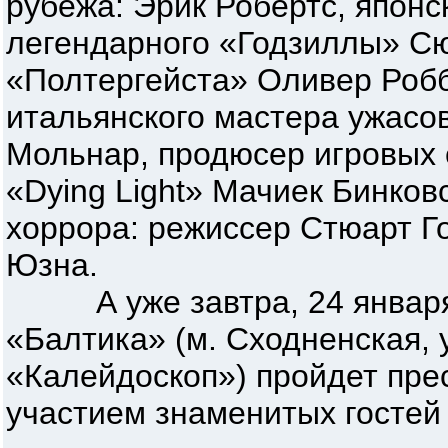
рубежа: Эрик Робертс, японс
легендарного «Годзиллы» Сю
«Полтергейста» Оливер Робб
итальянского мастера ужасо
Мольнар, продюсер игровых 
«Dying Light» Мачиек Бинков
хоррора: режиссер Стюарт Г
Юзна.
А уже завтра, 24 января в
«Балтика» (м. Сходненская, 
«Калейдоскоп») пройдет пре
участием знаменитых гостей