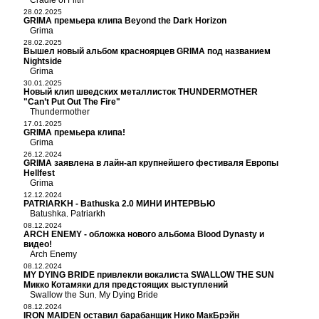
Cradle of Filth
28.02.2025
GRIMA премьера клипа Beyond the Dark Horizon
Grima
28.02.2025
Вышел новый альбом красноярцев GRIMA под названием
Nightside
Grima
30.01.2025
Новый клип шведских металлисток THUNDERMOTHER
"Can’t Put Out The Fire"
Thundermother
17.01.2025
GRIMA премьера клипа!
Grima
26.12.2024
GRIMA заявлена в лайн-ап крупнейшего фестиваля Европы
Hellfest
Grima
12.12.2024
PATRIARKH - Bathuska 2.0 МИНИ ИНТЕРВЬЮ
Batushka
Patriarkh
,
08.12.2024
ARCH ENEMY - обложка нового альбома Blood Dynasty и
видео!
Arch Enemy
08.12.2024
MY DYING BRIDE привлекли вокалиста SWALLOW THE SUN
Микко Котамяки для предстоящих выступлений
Swallow the Sun
My Dying Bride
,
08.12.2024
IRON MAIDEN оставил барабанщик Нико МакБрэйн