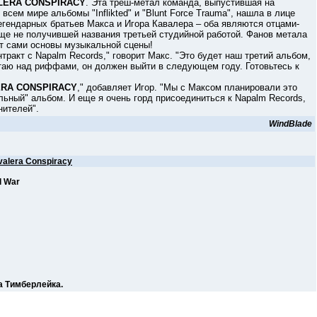
LERA CONSPIRACY
. Эта треш-метал команда, выпустившая на
всем мире альбомы "Inflikted" и "Blunt Force Trauma", нашла в лице
егендарных братьев Макса и Игора Кавалера – оба являются отцами-
ще не получившей названия третьей студийной работой. Фанов метала
ет сами основы музыкальной сцены!
тракт с Napalm Records," говорит Макс. "Это будет наш третий альбом,
отаю над риффами, он должен выйти в следующем году. Готовьтесь к
ERA CONSPIRACY
," добавляет Игор. "Мы с Максом планировали это
льный" альбом. И еще я очень горд присоединиться к Napalm Records,
нителей".
WindBlade
valera Conspiracy
l War
а Тимберлейка.