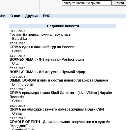
ube
О нас
Друзья
ENG
Недавние новости
20.10.2025
Группу Батюшка покинул вокалист
Batushka
17.08.2025
GRIMA едет в большой тур по России!
Grima
14.08.2025
ВОЛЧЬЯ ЯМА II • 8-9 августа • Postscriptum
Ultar
07.08.2025
ВОЛЧЬЯ ЯМА II • 8-9 августа • Прямой эфир
07.07.2025
DIMMU BORGIR взяли в состав нового гитариста Damage
Dimmu Borgir
17.05.2025
GRIMA премьера клипа Skull Gatherers (Live Video) | Napalm
Records
Grima
16.03.2025
GRIMA на обложке свежего номера журнала Dark City!
Grima
03.03.2025
CRADLE OF FILTH - Дэни о сольном творчестве и о судьбе
"Кредлов"