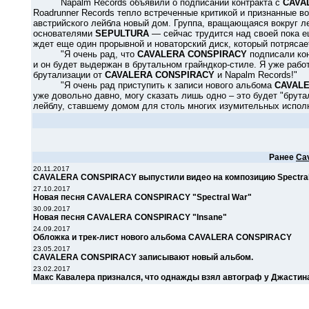
Napalm Records объявили о подписании контракта с
CAVA
Roadrunner Records тепло встреченные критикой и признанные во 
австрийского лейбла новый дом. Группа, вращающаяся вокруг л
основателями
SEPULTURA
— сейчас трудится над своей пока е
ждет еще один прорывной и новаторский диск, который потряса
"Я очень рад, что
CAVALERA CONSPIRACY
подписали кон
и он будет выдержан в брутальном грайндкор-стиле. Я уже раб
брутализации от
CAVALERA CONSPIRACY
и Napalm Records!"
"Я очень рад приступить к записи нового альбома
CAVAL
уже довольно давно, могу сказать лишь одно – это будет "брута
лейблу, ставшему домом для столь многих изумительных испол
Ранее
Ca
20.11.2017
CAVALERA CONSPIRACY выпустили видео на композицию Spectra
27.10.2017
Новая песня CAVALERA CONSPIRACY "Spectral War"
30.09.2017
Новая песня CAVALERA CONSPIRACY "Insane"
24.09.2017
Обложка и трек-лист нового альбома CAVALERA CONSPIRACY
23.05.2017
CAVALERA CONSPIRACY записывают новый альбом.
23.02.2017
Макс Кавалера признался, что однажды взял автограф у Джастин